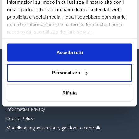
30 Giugno 2026
informazioni sul modo in cui utilizza il nostro sito con i
nostri partner che si occupano di analisi dei dati web,
pubblicità e social media, i quali potrebbero combinarle
con altre informazioni che ha fornito loro o che hanno
TUTTI GLI ARTICOLI DEL MESE
raccolto dal suo utilizzo dei loro servizi.
Accetta tutti
Assinform Editore
Personalizza
Chi siamo
Whistleblowing
Rifiuta
Collabora con noi
Informativa Privacy
Cookie Policy
Modello di organizzazione, gestione e controllo