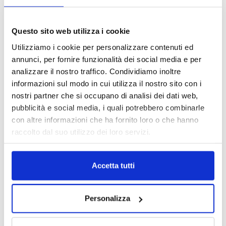
Reclami e sanzioni 2025
30 Giugno 2026
Questo sito web utilizza i cookie
Utilizziamo i cookie per personalizzare contenuti ed
LA GESTIONE DELLA REPUTAZIONE.
annunci, per fornire funzionalità dei social media e per
RECENSIONI E CRISI DIGITALI
analizzare il nostro traffico. Condividiamo inoltre
30 Giugno 2026
informazioni sul modo in cui utilizza il nostro sito con i
nostri partner che si occupano di analisi dei dati web,
Il “Modulo CAI” diventa digitale
pubblicità e social media, i quali potrebbero combinarle
30 Giugno 2026
con altre informazioni che ha fornito loro o che hanno
raccolto dal suo utilizzo dei loro servizi.
PREMI 2025. I TOP TEN
30 Giugno 2026
Accetta tutti
Personalizza
TUTTI GLI ARTICOLI DEL MESE