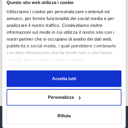
Questo sito web utilizza i cookie
RECENSIONI E CRISI DIGITALI
Utilizziamo i cookie per personalizzare contenuti ed
30 Giugno 2026
annunci, per fornire funzionalità dei social media e per
analizzare il nostro traffico. Condividiamo inoltre
Il “Modulo CAI” diventa digitale
informazioni sul modo in cui utilizza il nostro sito con i
30 Giugno 2026
nostri partner che si occupano di analisi dei dati web,
pubblicità e social media, i quali potrebbero combinarle
con altre informazioni che ha fornito loro o che hanno
PREMI 2025. I TOP TEN
raccolto dal suo utilizzo dei loro servizi.
30 Giugno 2026
Accetta tutti
TUTTI GLI ARTICOLI DEL MESE
Personalizza
Rifiuta
Assinform Editore