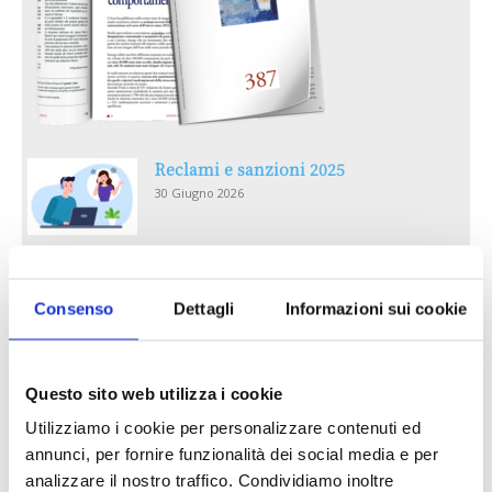
Reclami e sanzioni 2025
30 Giugno 2026
LA GESTIONE DELLA REPUTAZIONE.
RECENSIONI E CRISI DIGITALI
Consenso
Dettagli
Informazioni sui cookie
30 Giugno 2026
Il “Modulo CAI” diventa digitale
Questo sito web utilizza i cookie
30 Giugno 2026
Utilizziamo i cookie per personalizzare contenuti ed
annunci, per fornire funzionalità dei social media e per
analizzare il nostro traffico. Condividiamo inoltre
PREMI 2025. I TOP TEN