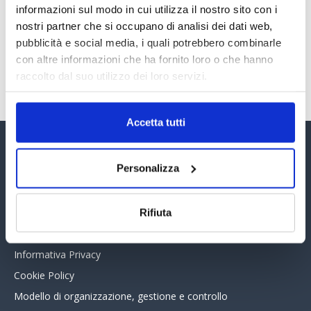
informazioni sul modo in cui utilizza il nostro sito con i
30 Giugno 2026
nostri partner che si occupano di analisi dei dati web,
pubblicità e social media, i quali potrebbero combinarle
con altre informazioni che ha fornito loro o che hanno
TUTTI GLI ARTICOLI DEL MESE
raccolto dal suo utilizzo dei loro servizi.
Accetta tutti
Assinform Editore
Personalizza
Chi siamo
Whistleblowing
Rifiuta
Collabora con noi
Informativa Privacy
Cookie Policy
Modello di organizzazione, gestione e controllo