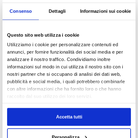
CLAIMS MADE AND REPORTED. Una
clausola in cerca di legittimazione
Consenso
Dettagli
Informazioni sui cookie
30 Giugno 2026
Questo sito web utilizza i cookie
Assinews 387 – Luglio-Agosto 2026
Utilizziamo i cookie per personalizzare contenuti ed
30 Giugno 2026
annunci, per fornire funzionalità dei social media e per
analizzare il nostro traffico. Condividiamo inoltre
informazioni sul modo in cui utilizza il nostro sito con i
nostri partner che si occupano di analisi dei dati web,
IL MENSILE ASSINEWS LUGLIO-
pubblicità e social media, i quali potrebbero combinarle
AGOSTO 2026
con altre informazioni che ha fornito loro o che hanno
raccolto dal suo utilizzo dei loro servizi.
Accetta tutti
Personalizza