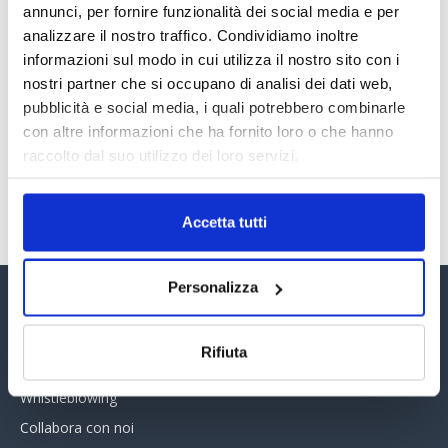
annunci, per fornire funzionalità dei social media e per
30 Giugno 2026
analizzare il nostro traffico. Condividiamo inoltre
informazioni sul modo in cui utilizza il nostro sito con i
nostri partner che si occupano di analisi dei dati web,
PREMI 2025. I TOP TEN
pubblicità e social media, i quali potrebbero combinarle
30 Giugno 2026
con altre informazioni che ha fornito loro o che hanno
raccolto dal suo utilizzo dei loro servizi.
TUTTI GLI ARTICOLI DEL MESE
Accetta tutti
Personalizza
Assinform Editore
Rifiuta
Chi siamo
Whistleblowing
Collabora con noi