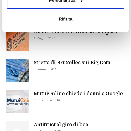
Personalizza
richiami dell’Antitrust sul decreto
Rilancio
8 Luglio 2020
Rifiuta
Un altro faro Antitrust su Compass
6 Maggio 2020
Stretta di Bruxelles sui Big Data
7 Gennaio 2020
MutuiOnline chiede i danni a Google
5 Dicembre 2019
Antitrust al giro di boa