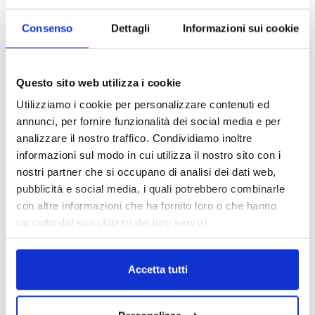
regolamento attuativo in materia di
rating di legalità
Consenso
Dettagli
Informazioni sui cookie
22 Ottobre 2020
La tutela del consumatore resta la
Questo sito web utilizza i cookie
priorità
Utilizziamo i cookie per personalizzare contenuti ed
24 Agosto 2020
annunci, per fornire funzionalità dei social media e per
analizzare il nostro traffico. Condividiamo inoltre
L’opas Ubi va ai supplementari
informazioni sul modo in cui utilizza il nostro sito con i
nostri partner che si occupano di analisi dei dati web,
28 Luglio 2020
pubblicità e social media, i quali potrebbero combinarle
con altre informazioni che ha fornito loro o che hanno
raccolto dal suo utilizzo dei loro servizi.
Intesa-Ubi, via libera Antitrust
17 Luglio 2020
Accetta tutti
Fusioni bancarie e non solo: i