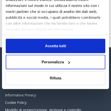
PREMI 2025. I TOP TEN
informazioni sul modo in cui utilizza il nostro sito con i
30 Giugno 2026
nostri partner che si occupano di analisi dei dati web,
pubblicità e social media, i quali potrebbero combinarle
con altre informazioni che ha fornito loro o che hanno
TUTTI GLI ARTICOLI DEL MESE
raccolto dal suo utilizzo dei loro servizi.
Accetta tutti
Assinform Editore
Personalizza
Chi siamo
Rifiuta
Whistleblowing
Collabora con noi
Informativa Privacy
Cookie Policy
Modello di organizzazione, gestione e controllo