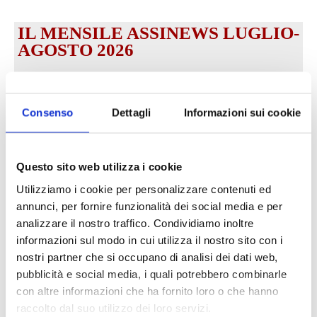
IL MENSILE ASSINEWS LUGLIO-
AGOSTO 2026
Consenso
Dettagli
Informazioni sui cookie
Questo sito web utilizza i cookie
Utilizziamo i cookie per personalizzare contenuti ed
annunci, per fornire funzionalità dei social media e per
analizzare il nostro traffico. Condividiamo inoltre
informazioni sul modo in cui utilizza il nostro sito con i
Reclami e sanzioni 2025
nostri partner che si occupano di analisi dei dati web,
30 Giugno 2026
pubblicità e social media, i quali potrebbero combinarle
con altre informazioni che ha fornito loro o che hanno
raccolto dal suo utilizzo dei loro servizi.