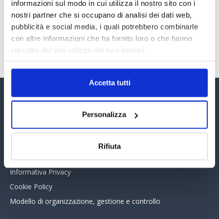
30 Giugno 2026
informazioni sul modo in cui utilizza il nostro sito con i
nostri partner che si occupano di analisi dei dati web,
pubblicità e social media, i quali potrebbero combinarle
con altre informazioni che ha fornito loro o che hanno
TUTTI GLI ARTICOLI DEL MESE
raccolto dal suo utilizzo dei loro servizi.
Accetta tutti
Assinform Editore
Personalizza
Chi siamo
Whistleblowing
Rifiuta
Collabora con noi
Informativa Privacy
Cookie Policy
Modello di organizzazione, gestione e controllo