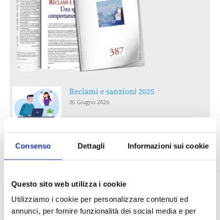
Reclami e sanzioni 2025
30 Giugno 2026
LA GESTIONE DELLA REPUTAZIONE.
Consenso
Dettagli
Informazioni sui cookie
RECENSIONI E CRISI DIGITALI
30 Giugno 2026
Questo sito web utilizza i cookie
Il “Modulo CAI” diventa digitale
30 Giugno 2026
Utilizziamo i cookie per personalizzare contenuti ed
annunci, per fornire funzionalità dei social media e per