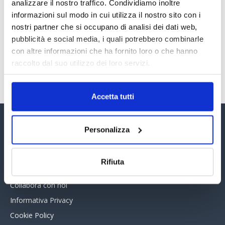
analizzare il nostro traffico. Condividiamo inoltre
PREMI 2025. I TOP TEN
informazioni sul modo in cui utilizza il nostro sito con i
30 Giugno 2026
nostri partner che si occupano di analisi dei dati web,
pubblicità e social media, i quali potrebbero combinarle
con altre informazioni che ha fornito loro o che hanno
raccolto dal suo utilizzo dei loro servizi.
TUTTI GLI ARTICOLI DEL MESE
Accetta tutti
Personalizza
Assinform Editore
Chi siamo
Rifiuta
Whistleblowing
Collabora con noi
Informativa Privacy
Cookie Policy