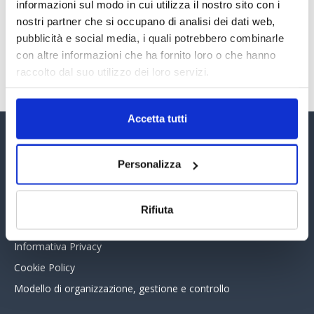
30 Giugno 2026
informazioni sul modo in cui utilizza il nostro sito con i
nostri partner che si occupano di analisi dei dati web,
pubblicità e social media, i quali potrebbero combinarle
con altre informazioni che ha fornito loro o che hanno
TUTTI GLI ARTICOLI DEL MESE
raccolto dal suo utilizzo dei loro servizi.
Accetta tutti
Assinform Editore
Personalizza
Chi siamo
Whistleblowing
Rifiuta
Collabora con noi
Informativa Privacy
Cookie Policy
Modello di organizzazione, gestione e controllo