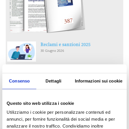
Reclami e sanzioni 2025
30 Giugno 2026
LA GESTIONE DELLA REPUTAZIONE.
RECENSIONI E CRISI DIGITALI
Consenso
Dettagli
Informazioni sui cookie
30 Giugno 2026
Il “Modulo CAI” diventa digitale
Questo sito web utilizza i cookie
30 Giugno 2026
Utilizziamo i cookie per personalizzare contenuti ed
annunci, per fornire funzionalità dei social media e per
analizzare il nostro traffico. Condividiamo inoltre
PREMI 2025. I TOP TEN