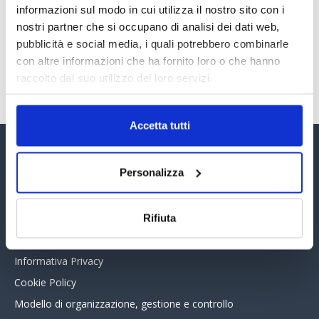
informazioni sul modo in cui utilizza il nostro sito con i
30 Giugno 2026
nostri partner che si occupano di analisi dei dati web,
pubblicità e social media, i quali potrebbero combinarle
con altre informazioni che ha fornito loro o che hanno
TUTTI GLI ARTICOLI DEL MESE
raccolto dal suo utilizzo dei loro servizi.
Accetta tutti
Assinform Editore
Personalizza
Chi siamo
Whistleblowing
Rifiuta
Collabora con noi
Informativa Privacy
Cookie Policy
Modello di organizzazione, gestione e controllo