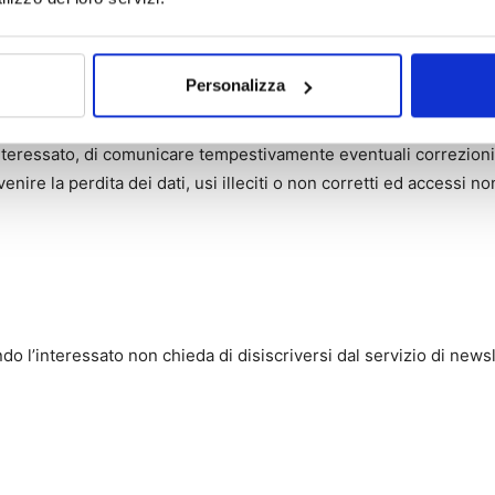
esso la sede di ASSINFORM / DAL CIN EDITORE SRL e presso le sed
ivi sono disponibili a richiesta secondo le modalità espresse nel pa
Personalizza
che i dati trattati saranno sempre pertinenti, completi e non ec
’interessato, di comunicare tempestivamente eventuali correzioni
ire la perdita dei dati, usi illeciti o non corretti ed accessi non
ndo l’interessato non chieda di disiscriversi dal servizio di newsl