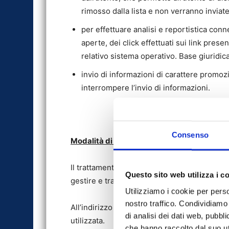
rimosso dalla lista e non verranno invia
per effettuare analisi e reportistica co
aperte, dei click effettuati sui link prese
relativo sistema operativo. Base giuridica
invio di informazioni di carattere promozi
interrompere l’invio di informazioni.
Consenso
Modalità di trattamento
Il trattamento dei dati personali sarà effet
Questo sito web utilizza i c
gestire e trasmettere i dati, con logiche e mo
Utilizziamo i cookie per perso
nostro traffico. Condividiamo 
All’indirizzo
https://academy.mailup.it/gdpr
di analisi dei dati web, pubbl
utilizzata.
che hanno raccolto dal suo uti