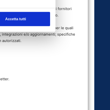
i ove sono ubicati i server dei fornitori
ragrafo dei diritti dell’interessato.
Accetta tutti
cedenti rispetto alle finalità per le quali
, integrazioni e/o aggiornamenti; specifiche
 autorizzati.
etter.