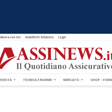
labora con noi
Assinform Solutions
Login
RIVISTA
TECNICA E NORME
MERCATO
SHOP – FOR
Assinews.it