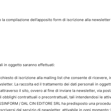
so la compilazione dell’apposito form di iscrizione alla newsletter e
li in oggetto saranno effettuati:
richiesto di iscrizione alla mailing list che consente di ricevere,
letter. La raccolta ed il trattamento dei dati personali in ogget
 attraverso il sito, ovvero al fine di inviare la newsletter, via po
i obblighi contrattuali o precontrattuali, tali intendendosi le att
. ASSINFORM / DAL CIN EDITORE SRL ha predisposto una procedura
siscriversi dal servizio di newsletter, attivabile in ogni momento