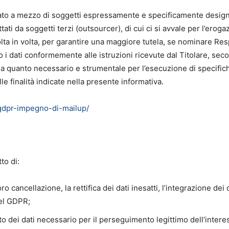
uato a mezzo di soggetti espressamente e specificamente designati
ttati da soggetti terzi (outsourcer), di cui ci si avvale per l’eroga
olta in volta, per garantire una maggiore tutela, se nominare Res
nno i dati conformemente alle istruzioni ricevute dal Titolare, secon
 a quanto necessario e strumentale per l’esecuzione di specifiche
 finalità indicate nella presente informativa.
/gdpr-impegno-di-mailup/
tto di:
oro cancellazione, la rettifica dei dati inesatti, l’integrazione de
del GDPR;
nto dei dati necessario per il perseguimento legittimo dell’intere