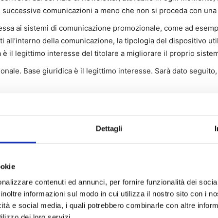
te successive comunicazioni a meno che non si proceda con una 
nnessa ai sistemi di comunicazione promozionale, come ad esempi
nti all’interno della comunicazione, la tipologia del dispositivo u
 è il legittimo interesse del titolare a migliorare il proprio sis
onale. Base giuridica è il legittimo interesse. Sarà dato seguito
Dettagli
tuato mediante idonee procedure manuali, informatiche e telemat
ookie
dalità tali da garantirne la sicurezza e la riservatezza.
nalizzare contenuti ed annunci, per fornire funzionalità dei socia
inoltre informazioni sul modo in cui utilizza il nostro sito con i 
-impegno-di-mailup/
sono consultabili le modalità di gestione pri
icità e social media, i quali potrebbero combinarle con altre inform
lizzo dei loro servizi.