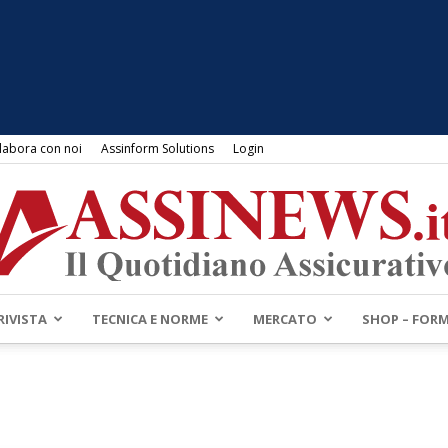
labora con noi
Assinform Solutions
Login
RIVISTA
TECNICA E NORME
MERCATO
SHOP – FOR
Assinews.it