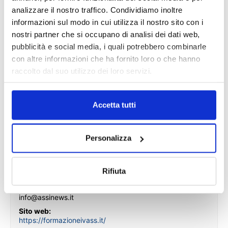
24 Ottobre 2017
analizzare il nostro traffico. Condividiamo inoltre
informazioni sul modo in cui utilizza il nostro sito con i
Ora:
16:00 - 18:00
nostri partner che si occupano di analisi dei dati web,
Costo:
pubblicità e social media, i quali potrebbero combinarle
€120
con altre informazioni che ha fornito loro o che hanno
Categoria Evento:
raccolto dal suo utilizzo dei loro servizi.
assinform
Sito web:
https://formazioneivass.it/prodotto/corso-
Accetta tutti
perfezionamento-insurance-social-web-marketing/
Luogo
Personalizza
online
Organizzatore
Rifiuta
Assinform
Email:
info@assinews.it
Sito web:
https://formazioneivass.it/