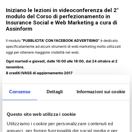
Iniziano le lezioni in videoconferenza del
2°
modulo
del
Corso di perfezionamento in
Insurance Social e Web Marketing
a cura di
Assinform
Il modulo
“PUBBLICITA’ CON fACEBOOK ADVERTISING”
è dedicato
specificatamente ad alcuni strumenti di web marketing molto utilizzati
oggi per ottenere maggiore visibilità nel web.
Ogni martedì e giovedi, dalle 16:00 alle 18:00, dal 24 ottobre al 2
novembre.
8 crediti IVASS di aggiornamento 2017
>
PROGRAMMA E ISCRIZIONI
<
Consenso
Dettagli
Informazioni sui cookie
+ GOOGLE CALENDAR
+ ESPORTA ICAL
Questo sito web utilizza i cookie
Dettagli
Utilizziamo i cookie per personalizzare contenuti ed
annunci, per fornire funzionalità dei social media e per
Data: