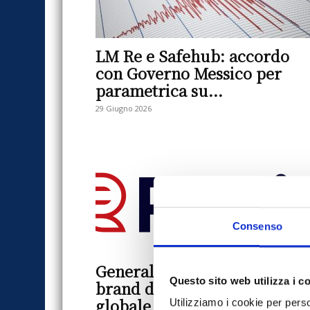
LM Re e Safehub: accordo
con Governo Messico per
parametrica su...
29 Giugno 2026
Consenso
Generali presenta Redion,
Questo sito web utilizza i c
brand della piattaforma
globale Care
Utilizziamo i cookie per perso