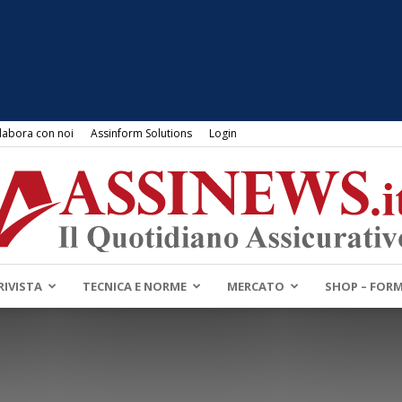
labora con noi
Assinform Solutions
Login
RIVISTA
TECNICA E NORME
MERCATO
SHOP – FOR
Assinews.it