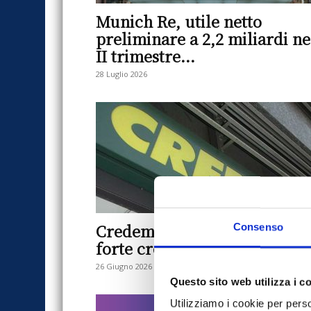
Munich Re, utile netto
preliminare a 2,2 miliardi ne
II trimestre...
28 Luglio 2026
Credemassicurazioni, utile i
Consenso
forte crescita nel I trimestre
26 Giugno 2026
Questo sito web utilizza i c
Utilizziamo i cookie per perso