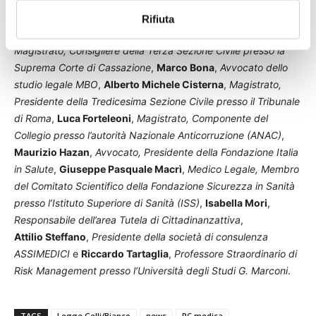
Lucio di Mauro
,
Medico Legale, Segretario della SIMLA
; gli
Rifiuta
esperti nel settore giuridico e assicurativo,
Stefania Tassone
,
Magistrato, Consigliere della Terza Sezione Civile presso la
Suprema Corte di Cassazione
,
Marco Bona
,
Avvocato dello
studio legale MBO
,
Alberto Michele Cisterna
,
Magistrato,
Presidente della Tredicesima Sezione Civile presso il Tribunale
di Roma
,
Luca Forteleoni
,
Magistrato, Componente del
Collegio presso l’autorità Nazionale Anticorruzione (ANAC)
,
Maurizio Hazan
,
Avvocato, Presidente della Fondazione Italia
in Salute
,
Giuseppe Pasquale Macrì
,
Medico Legale, Membro
del Comitato Scientifico della Fondazione Sicurezza in Sanità
presso l’Istituto Superiore di Sanità (ISS)
,
Isabella Mori
,
Responsabile dell’area Tutela di Cittadinanzattiva
,
Attilio Steffano
,
Presidente della società di consulenza
ASSIMEDICI
e
Riccardo Tartaglia
,
Professore Straordinario di
Risk Management presso l’Università degli Studi G. Marconi
.
TAGS
Legge Gelli/Bianco
news
RC medica