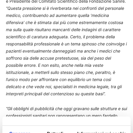
e Presidente del Comitato Scientifico della Fondazione Sanire.
“Questa pressione si è riverberata nei confronti del personale
medico, contribuendo ad aumentare quella ‘medicina
difensiva’ che è stimata dai più come estremamente costosa
ma sulla quale risultano mancanti delle indagini di carattere
scientifico di caratura adeguata. Certo, il problema della
responsabilità professionale è un tema spinoso che coinvolge i
pazienti eventualmente danneggiati ma anche i medici che
soffrono sia delle accuse pretestuose, sia del peso del
possibile errore. E non esito, anche nella mia veste
istituzionale, a metterli sullo stesso piano che, peraltro, è
l’unico modo per affrontare con equilibrio un tema così
delicato e che vede noi, specialisti in medicina legale, tra gli
interpreti principali del contenzioso su queste basi”.
“Gli obblighi di pubblicità che oggi gravano sulle strutture e sui
professionisti sanitari non rappresentano un mero fardello
burocratico, ma costituiscono gli strumenti necessari per
assicurare concretezza ed effettività al diritto alla