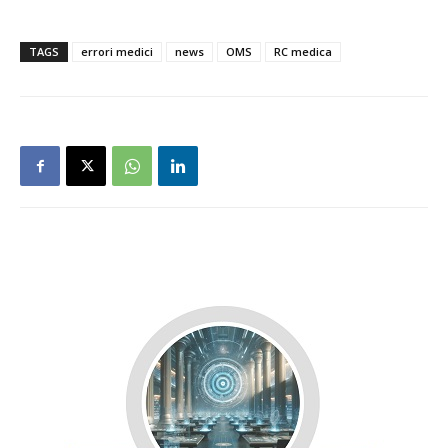
TAGS
errori medici
news
OMS
RC medica