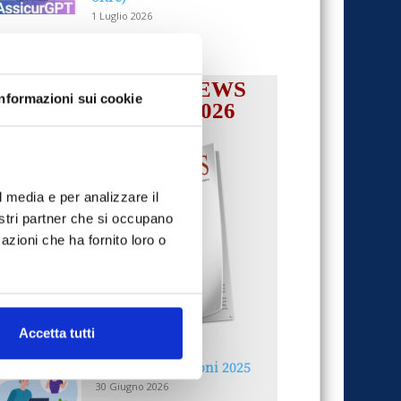
1 Luglio 2026
IL MENSILE ASSINEWS
Informazioni sui cookie
LUGLIO-AGOSTO 2026
l media e per analizzare il
nostri partner che si occupano
azioni che ha fornito loro o
Accetta tutti
Reclami e sanzioni 2025
30 Giugno 2026