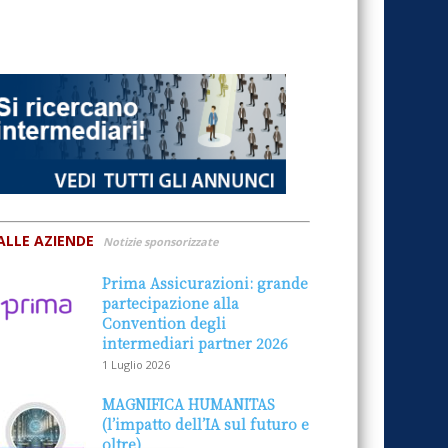
ALLE AZIENDE
Notizie sponsorizzate
Prima Assicurazioni: grande
partecipazione alla
Convention degli
intermediari partner 2026
1 Luglio 2026
MAGNIFICA HUMANITAS
(l’impatto dell’IA sul futuro e
oltre)