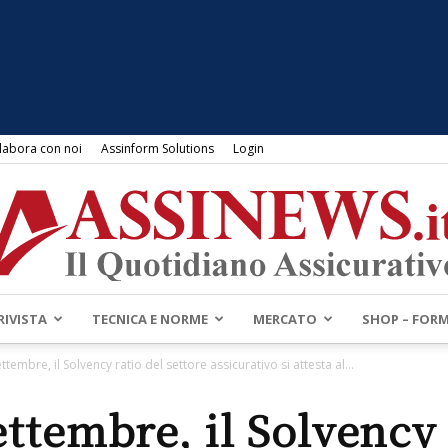
labora con noi
Assinform Solutions
Login
RIVISTA
TECNICA E NORME
MERCATO
SHOP – FOR
Assinews.it
ettembre, il Solvency ratio del settore assicurativo si attesta al...
ettembre, il Solvency 