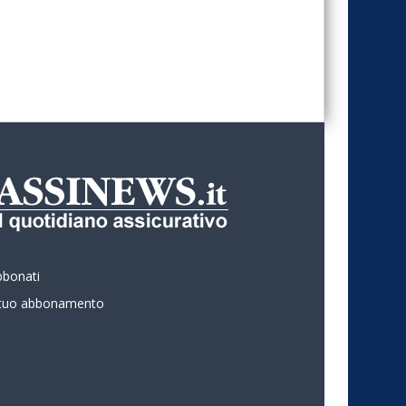
bbonati
l tuo abbonamento