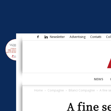
Newsletter
Advertising
Contatti
Col
NEWS
Home
Compagnie
Bilanci Compagnie
A fine s
A fine s