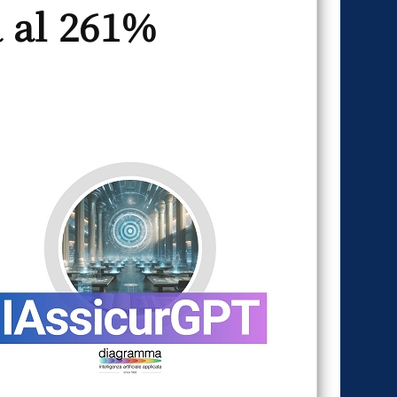
a al 261%