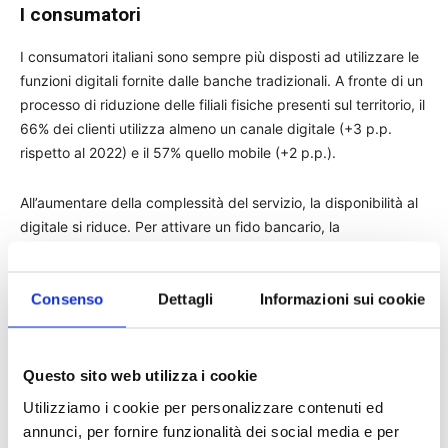
I consumatori
I consumatori italiani sono sempre più disposti ad utilizzare le
funzioni digitali fornite dalle banche tradizionali. A fronte di un
processo di riduzione delle filiali fisiche presenti sul territorio, il
66% dei clienti utilizza almeno un canale digitale (+3 p.p.
rispetto al 2022) e il 57% quello mobile (+2 p.p.).
All’aumentare della complessità del servizio, la disponibilità al
digitale si riduce. Per attivare un fido bancario, la
maggioranza (56%) preferisce entrare in filiale e interagire con
un operatore, solo il 29% opta per i canali digitali come sito o
app, il 20% desidera gestire la pratica a distanza ma con
Consenso
Dettagli
Informazioni sui cookie
strumenti tradizionali come telefono o e-mail. Per attivare un
mutuo, ben il 70% dei consumatori vorrebbe la possibilità di
recarsi in filiale. La scelta è fortemente influenzata dall’età,
Questo sito web utilizza i cookie
con una predilezione per app e sito nelle fasce più giovani,
Utilizziamo i cookie per personalizzare contenuti ed
mentre nella fascia 55-74 anni la filiale resta la scelta
annunci, per fornire funzionalità dei social media e per
predominante.