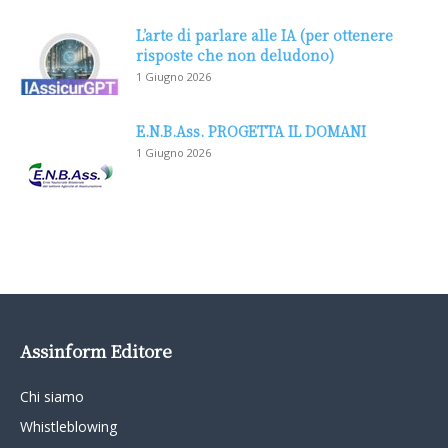
L’arte di parlare alle IA (per ottenere
risposte che non deludono)
1 Giugno 2026
E.N.B.Ass. PROGETTA IL DOMANI
1 Giugno 2026
Assinform Editore
Chi siamo
Whistleblowing