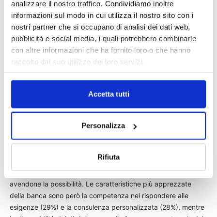
analizzare il nostro traffico. Condividiamo inoltre
informazioni sul modo in cui utilizza il nostro sito con i
La dinamica è analoga nel settore assicurativo, ancora
nostri partner che si occupano di analisi dei dati web,
fortemente legato al canale delle agenzie. Per le polizze più
pubblicità e social media, i quali potrebbero combinarle
semplici, come quelle di viaggio, la maggioranza preferisce
con altre informazioni che ha fornito loro o che hanno
l’attivazione tramite app o sito (62%), mentre per polizze più
raccolto dal suo utilizzo dei loro servizi.
complesse come quelle vita la maggioranza (57%) preferisce
l’interazione fisica in agenzia.
Accetta tutti
PMI e microimprese
Personalizza
I dati di utilizzo dei canali digitali nella gestione finanziaria
delle partite Iva non sono molto diversi da quelli dei
consumatori, ma si rivolgono maggiormente alla consulenza
Rifiuta
personalizzata. Il 27% delle microimprese ha già richiesto
online un prestito, più un 8% che vorrebbe farlo pur non
avendone la possibilità. Le caratteristiche più apprezzate
della banca sono però la competenza nel rispondere alle
esigenze (29%) e la consulenza personalizzata (28%), mentre