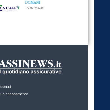
DOMANI
1 Giugno 2026
bbonati
l tuo abbonamento