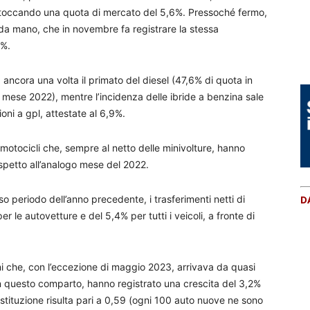
toccando una quota di mercato del 5,6%. Pressoché fermo,
nda mano, che in novembre fa registrare la stessa
7%.
ancora una volta il primato del diesel (47,6% di quota in
 mese 2022), mentre l’incidenza delle ibride a benzina sale
oni a gpl, attestate al 6,9%.
 motocicli che, sempre al netto delle minivolture, hanno
ispetto all’analogo mese del 2022.
so periodo dell’anno precedente, i trasferimenti netti di
D
r le autovetture e del 5,4% per tutti i veicoli, a fronte di
oni che, con l’eccezione di maggio 2023, arrivava da quasi
in questo comparto, hanno registrato una crescita del 3,2%
ostituzione risulta pari a 0,59 (ogni 100 auto nuove ne sono