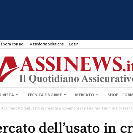
labora con noi
Assinform Solutions
Login
RIVISTA
TECNICA E NORME
MERCATO
SHOP – FOR
Assinews.it
ACI: mercato dell’usato in crescita a novembre (+9,1%), radiazioni in ripresa (
rcato dell’usato in cr