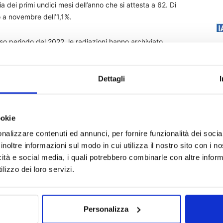
dei primi undici mesi dell’anno che si attesta a 62. Di
o a novembre dell’1,1%.
o periodo del 2022, le radiazioni hanno archiviato
per tutti i veicoli, con un aumento dello 0,6% per i
Dettagli
e “Auto-Trend”
ookie
nalizzare contenuti ed annunci, per fornire funzionalità dei socia
inoltre informazioni sul modo in cui utilizza il nostro sito con i 
icità e social media, i quali potrebbero combinarle con altre inform
lizzo dei loro servizi.
Personalizza