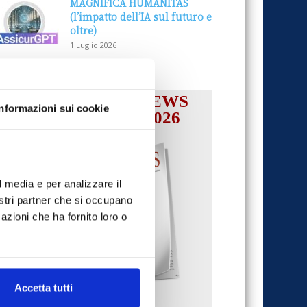
MAGNIFICA HUMANITAS
(l’impatto dell’IA sul futuro e
oltre)
1 Luglio 2026
IL MENSILE ASSINEWS
Informazioni sui cookie
LUGLIO-AGOSTO 2026
l media e per analizzare il
nostri partner che si occupano
azioni che ha fornito loro o
Accetta tutti