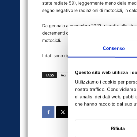
state radiate 59), leggermente meno della media 
segno negativo le radiazioni di motocicli, in cal
Da gennaio a novembre 2023, rispetto allo stess
decrementi del 6,6% per le autovetture e del 6% 
motocicli.
Consenso
I dati sono riportati nell’ultimo
bollettino mensil
Questo sito web utilizza i c
TAGS
Aci
automotive
news
Utilizziamo i cookie per perso
nostro traffico. Condividiamo 
di analisi dei dati web, pubbl
che hanno raccolto dal suo uti
Rifiuta