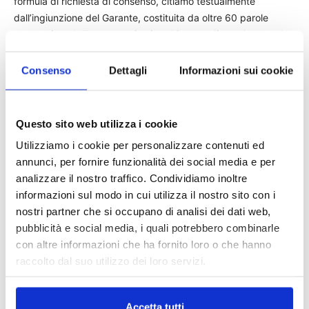
formula di richiesta di consenso, citiamo testualmente
dall’ingiunzione del Garante, costituita da oltre 60 parole
pronunciate dall’operatore in circa 16 secondi: una lettura che,
dice sempre il Garante, appare essere un esercizio di scarsa
utilità, se si considera che tale formula risulta a malapena
Consenso
Dettagli
Informazioni sui cookie
comprensibile soltanto dopo ripetuti ascolti.
Sara anche vero che come dice il Comitato europeo per la
Questo sito web utilizza i cookie
protezione dei dati (siglato Edpb dall’acronimo inglese) il
Utilizziamo i cookie per personalizzare contenuti ed
consenso è informato se l’interessato ha ricevuto il nucleo
annunci, per fornire funzionalità dei social media e per
essenziale delle informazioni (finalità e modalità del
analizzare il nostro traffico. Condividiamo inoltre
trattamento), senza necessità di avere tutte, proprio tutte, le
informazioni sul modo in cui utilizza il nostro sito con i
informazioni previste dall’articolo 13 del Gdpr. Ma quel nucleo
nostri partner che si occupano di analisi dei dati web,
si deve poter capire.
pubblicità e social media, i quali potrebbero combinarle
con altre informazioni che ha fornito loro o che hanno
Non basta un numero. Allo stesso modo violano la privacy una
raccolto dal suo utilizzo dei loro servizi.
sintetica informativa attraverso un risponditore automatico e il
consenso per finalità promozionali espresso con la digitazione
di tasti (ad esempio “#1”) del telefonino.
Accetta tutti