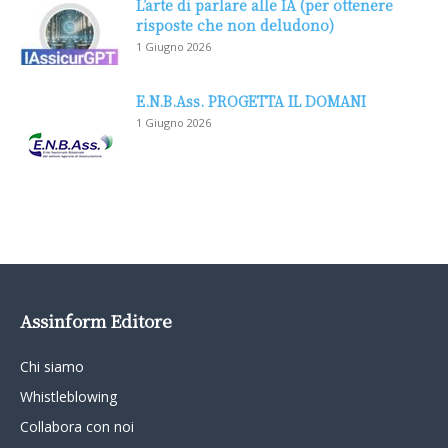
L’arte di parlare alle IA (per ottenere
risposte che non deludono)
1 Giugno 2026
E.N.B.Ass. PROGETTA IL DOMANI
1 Giugno 2026
Assinform Editore
Chi siamo
Whistleblowing
Collabora con noi