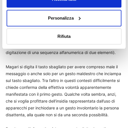
Più in dettaglio, come si legge nell’ingiunzione, questa
Personalizza
operazione non è idonea a costituire un quadro di legittimità
dei successivi trattamenti, in ragione della carenza sia degli
elementi informativi minimi offerti all’interessata sia
Rifiuta
dell’elemento dell’inequivocabilità del consenso medesimo
(che non sembra poter essere assicurata dalla semplice
digitazione di una sequenza alfanumerica di due elementi).
Magari si digita il tasto sbagliato per avere compreso male il
messaggio o anche solo per un gesto maldestro che inciampa
sul tasto sbagliato. Tra l’altro in questi contesti difficilmente si
chiede conferma della effettiva volontà apparentemente
manifestata con il primo gesto. Qualche volta sembra, anzi,
che si voglia profittare dell’insidia rappresentata dall’uso di
apparecchi per inchiodare a un gesto involontario la persona
disattenta, alla quale non si da una seconda possibilità.