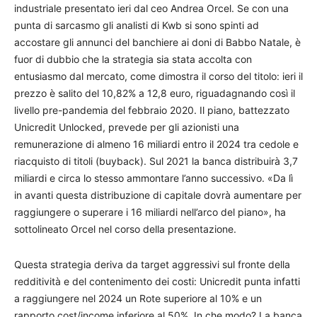
industriale presentato ieri dal ceo Andrea Orcel. Se con una
punta di sarcasmo gli analisti di Kwb si sono spinti ad
accostare gli annunci del banchiere ai doni di Babbo Natale, è
fuor di dubbio che la strategia sia stata accolta con
entusiasmo dal mercato, come dimostra il corso del titolo: ieri il
prezzo è salito del 10,82% a 12,8 euro, riguadagnando così il
livello pre-pandemia del febbraio 2020. Il piano, battezzato
Unicredit Unlocked, prevede per gli azionisti una
remunerazione di almeno 16 miliardi entro il 2024 tra cedole e
riacquisto di titoli (buyback). Sul 2021 la banca distribuirà 3,7
miliardi e circa lo stesso ammontare l’anno successivo. «Da lì
in avanti questa distribuzione di capitale dovrà aumentare per
raggiungere o superare i 16 miliardi nell’arco del piano», ha
sottolineato Orcel nel corso della presentazione.
Questa strategia deriva da target aggressivi sul fronte della
redditività e del contenimento dei costi: Unicredit punta infatti
a raggiungere nel 2024 un Rote superiore al 10% e un
rapporto cost/income inferiore al 50%. In che modo? La banca