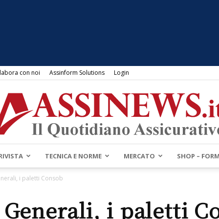
labora con noi
Assinform Solutions
Login
RIVISTA
TECNICA E NORME
MERCATO
SHOP – FOR
Assinews.it
nerali, i paletti Consob
 Generali, i paletti 