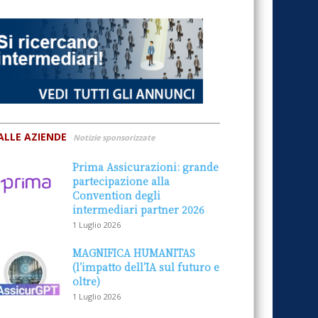
ALLE AZIENDE
Notizie sponsorizzate
Prima Assicurazioni: grande
partecipazione alla
Convention degli
intermediari partner 2026
1 Luglio 2026
MAGNIFICA HUMANITAS
(l’impatto dell’IA sul futuro e
oltre)
1 Luglio 2026