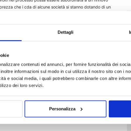
prezza che i cda di alcune società si stanno dotando di un
individuazione dei candidati». Tutte prassi che Generali sta
re dall’altra si chiarisce che i richiami «non esauriscono
’ambito della sua attività di vigilanza a seguito dell’esame
Dettagli
à poi rispondere separatamente (probabilmente
ti sollevati da Caltagirone che riguardano il rischio che
enza, scatti l’obbligo (oltre la soglia del 25%) di lanciare
ookie
e la legittimità di usare il prestito titoli solo per usarne i
riproduzione riservata)
nalizzare contenuti ed annunci, per fornire funzionalità dei socia
inoltre informazioni sul modo in cui utilizza il nostro sito con i 
icità e social media, i quali potrebbero combinarle con altre inform
lizzo dei loro servizi.
pa
Personalizza