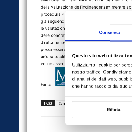
della valutazione dell’indipendenza» mentre ap
procedura «per regolare ex ante il processo di 
già seguendo da mesi, osservano da Trieste, ment
le valutazioni che la Consob potrà compiere nell
Consenso
delle concrete condotte». La Commissioni dovr
direttamente al ricorrente) anche agli altri quesi
possa essere contestato il concerto e di, consegu
Questo sito web utilizza i c
un’opa totalitaria sul capitale di Generali, ma anch
voti in assemblea, come fatto da Mediobanca. (
Utilizziamo i cookie per perso
nostro traffico. Condividiamo 
di analisi dei dati web, pubbl
Fonte:
che hanno raccolto dal suo uti
TAGS
Consob
generali
MF
news
stam
Rifiuta