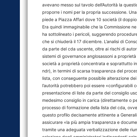
avevano messo sul tavolo dell’Autorità la question
proporre i nomi per la propria successione. Un
piede a Piazza Affari dove 10 società (il doppio
Era quindi immaginabile che la Commissione ne 
ha sottolineato i pericoli, suggerendo procedu
che si chiuderà il 17 dicembre. L’analisi di Con
da parte del cda uscente, oltre ai rischi di aut
sistemi di governance anglosassoni a proprietà d
società a proprietà concentrata e soprattutto in 
ndr), in termini di scarsa trasparenza del proce
lista, con conseguente possibile alterazione de
l’autorità potrebbero poi essere «configurabili 
presentazione di liste da parte del consiglio usc
medesimo consiglio in carica (direttamente o per
processo di formazione della lista del cda, ovv
questo profilo decisamente attinente a Generali
assicurare «la più ampia trasparenza e documen
tramite una adeguata verbalizzazione delle riuni
selezione degli amministratori indipendenti coi