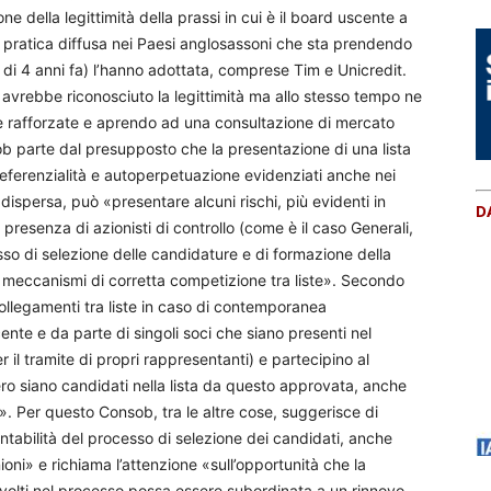
e della legittimità della prassi in cui è il board uscente a
a pratica diffusa nei Paesi anglosassoni che sta prendendo
 di 4 anni fa) l’hanno adottata, comprese Tim e Unicredit.
avrebbe riconosciuto la legittimità ma allo stesso tempo ne
re rafforzate e aprendo ad una consultazione di mercato
sob parte dal presupposto che la presentazione di una lista
oreferenzialità e autoperpetuazione evidenziati anche nei
ispersa, può «presentare alcuni rischi, più evidenti in
D
presenza di azionisti di controllo (come è il caso Generali,
sso di selezione delle candidature e di formazione della
i meccanismi di corretta competizione tra liste». Secondo
collegamenti tra liste in caso di contemporanea
ente e da parte di singoli soci che siano presenti nel
 il tramite di propri rappresentanti) e partecipino al
ero siano candidati nella lista da questo approvata, anche
». Per questo Consob, tra le altre cose, suggerisce di
tabilità del processo di selezione dei candidati, anche
oni» e richiama l’attenzione «sull’opportunità che la
nvolti nel processo possa essere subordinata a un rinnovo