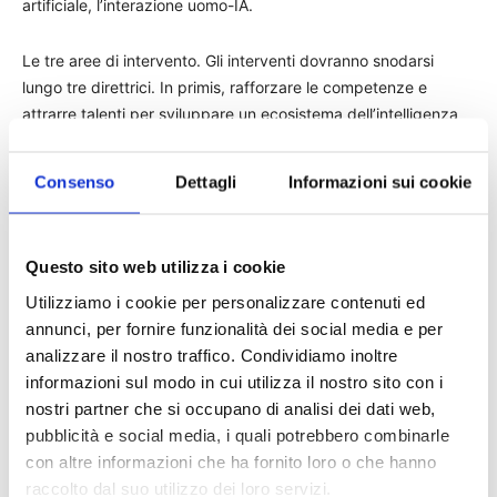
artificiale, l’interazione uomo-IA.
Le tre aree di intervento. Gli interventi dovranno snodarsi
lungo tre direttrici. In primis, rafforzare le competenze e
attrarre talenti per sviluppare un ecosistema dell’intelligenza
artificiale. Inoltre, sono previsti interventi per aumentare il
numero di dottorati e attrarre in Italia i migliori ricercatori. Il
Consenso
Dettagli
Informazioni sui cookie
programma include politiche per promuovere corsi e carriere
nelle materie STEM e per rafforzare le competenze digitali.
Infine, specifiche azioni riguardano l’adozione dell’IA e delle
Questo sito web utilizza i cookie
sue applicazioni sia nella pubblica amministrazione che nei
settore produttivi in generale. In particolare, le misure a favore
Utilizziamo i cookie per personalizzare contenuti ed
delle imprese hanno lo scopo di supportare la Transizione 4.0,
annunci, per fornire funzionalità dei social media e per
favorire la nascita e la crescita di imprese innovative e
analizzare il nostro traffico. Condividiamo inoltre
supportarle nella sperimentazione e certificazione dei prodotti
informazioni sul modo in cui utilizza il nostro sito con i
di IA. Gli interventi per la Pa sono volti, invece, alla creazione
nostri partner che si occupano di analisi dei dati web,
di infrastrutture dati per sfruttare in sicurezza il potenziale dei
pubblicità e social media, i quali potrebbero combinarle
big data, alla semplificazione e personalizzazione dell’offerta
con altre informazioni che ha fornito loro o che hanno
dei servizi pubblici e all’innovazione delle amministrazioni.
raccolto dal suo utilizzo dei loro servizi.