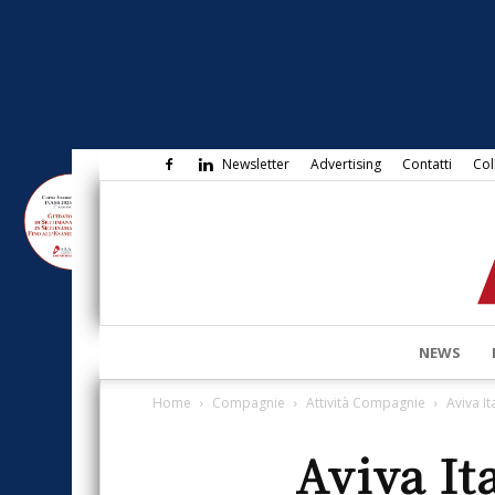
Newsletter
Advertising
Contatti
Col
NEWS
Home
Compagnie
Attività Compagnie
Aviva It
Aviva It