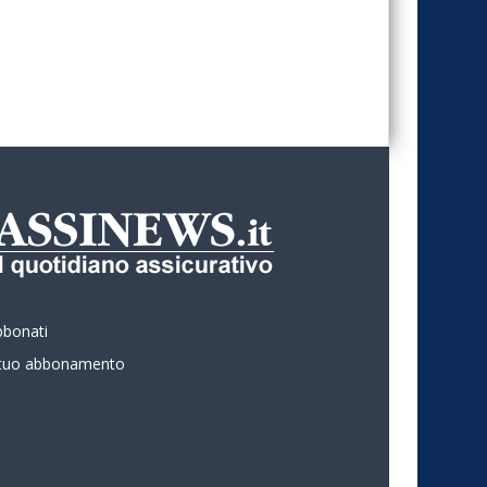
bbonati
l tuo abbonamento