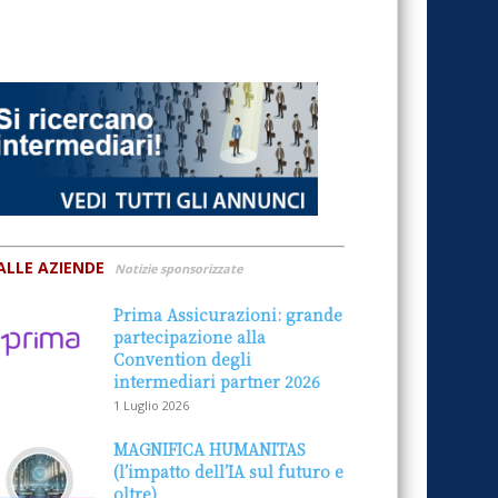
ALLE AZIENDE
Notizie sponsorizzate
Prima Assicurazioni: grande
partecipazione alla
Convention degli
intermediari partner 2026
1 Luglio 2026
MAGNIFICA HUMANITAS
(l’impatto dell’IA sul futuro e
oltre)