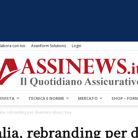
labora con noi
Assinform Solutions
Login
RIVISTA
TECNICA E NORME
MERCATO
SHOP – FOR
Assinews.it
alia, rebranding per diventare Allianz Viva
alia, rebranding per 