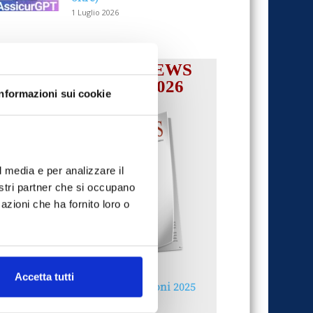
1 Luglio 2026
IL MENSILE ASSINEWS
LUGLIO-AGOSTO 2026
Informazioni sui cookie
l media e per analizzare il
nostri partner che si occupano
azioni che ha fornito loro o
Accetta tutti
Reclami e sanzioni 2025
30 Giugno 2026