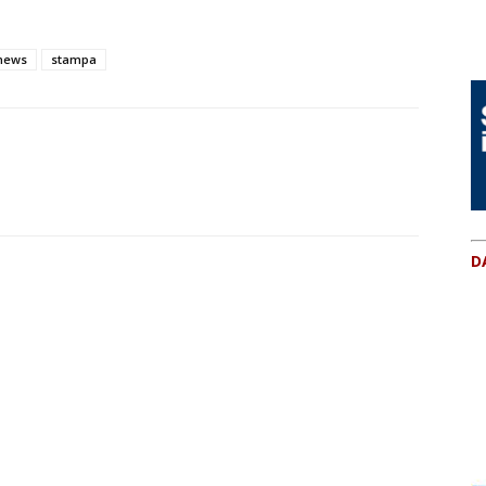
news
stampa
D