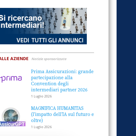
ALLE AZIENDE
Notizie sponsorizzate
Prima Assicurazioni: grande
partecipazione alla
Convention degli
intermediari partner 2026
1 Luglio 2026
MAGNIFICA HUMANITAS
(l’impatto dell’IA sul futuro e
oltre)
1 Luglio 2026