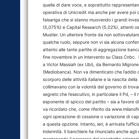
quella di dare voce, e soprattutto rappresentan
operativa di Unicredit ma anche per avere poi 
falsariga che si stanno muovendo i grandi investi
(5,075%) e Capital Research (5,02%), attenti oss
Mustier. Un ulteriore fronte da non sottovalutar
qualche ruolo, seppure non vi sia alcuna confer
attento alle tante partite di aggregazione banca
fine novembre in un intervento su Class Cnbc. I 
a Victor Massiah (ex Ubi), da Bernardo Migrone
(Mediobanca). Non va dimenticato che l’addio di 
scorporo delle attività italiane e la nascita de
collimavano con la volontà del governo di trova
segreto che l’esecutivo, in particolare il Pd, – 
esponente di spicco del partito – sia a favore di
va ricordato che, come riferito da www.milanofin
ogni operazione di cessione o variazione di capi
a questa opzione. Intanto, ieri, è arrivata l’uffi
indennità. Il banchiere ha rinunciato anche agli
mantenendo il possesso del pacchetto azionario, o