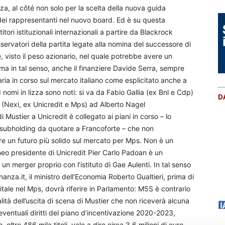
za, al côté non solo per la scelta della nuova guida
dei rappresentanti nel nuovo board. Ed è su questa
tori istituzionali internazionali a partire da Blackrock
ervatori della partita legate alla nomina del successore di
e, visto il peso azionario, nel quale potrebbe avere un
ma in tal senso, anche il finanziere Davide Serra, sempre
ria in corso sul mercato italiano come esplicitato anche a
nomi in lizza sono noti: si va da Fabio Gallia (ex Bnl e Cdp)
D
 (Nexi, ex Unicredit e Mps) ad Alberto Nagel
Mustier a Unicredit è collegato ai piani in corso – lo
lla subholding da quotare a Francoforte – che non
re un futuro più solido sul mercato per Mps. Non è un
il neo presidente di Unicredit Pier Carlo Padoan è un
 un merger proprio con l’istituto di Gae Aulenti. In tal senso
anza.it, il ministro dell’Economia Roberto Gualtieri, prima di
tale nel Mps, dovrà riferire in Parlamento: M5S è contrario
cialità dell’uscita di scena di Mustier che non riceverà alcuna
 eventuali diritti del piano d’incentivazione 2020-2023,
ltre 486 mila titoli, vale a dire circa 3,6 milioni di euro.