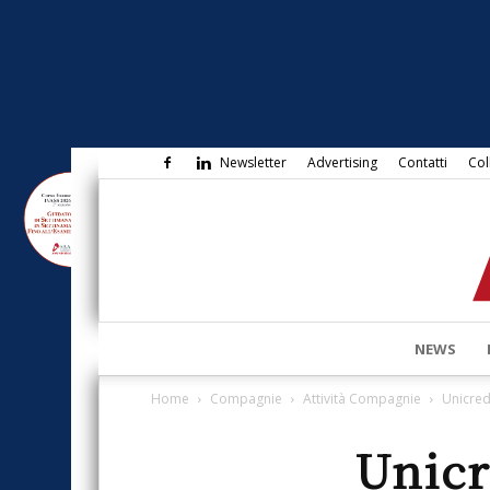
Newsletter
Advertising
Contatti
Col
NEWS
Home
Compagnie
Attività Compagnie
Unicred
Unicr