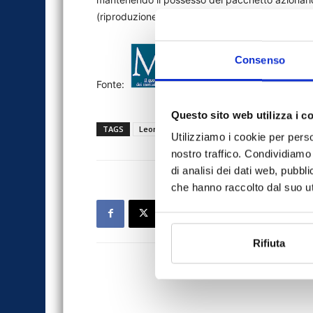
(riproduzione riservata)
Consenso
Fonte:
Questo sito web utilizza i c
TAGS
Leonardo Del Vecchio
MF
news
st
Utilizziamo i cookie per perso
nostro traffico. Condividiamo 
di analisi dei dati web, pubbl
che hanno raccolto dal suo uti
Rifiuta