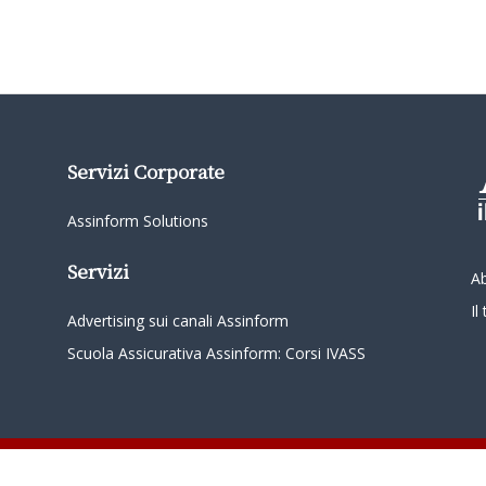
Servizi Corporate
Assinform Solutions
Servizi
A
I
Advertising sui canali Assinform
Scuola Assicurativa Assinform: Corsi IVASS
oordinamento da parte di Class Editori S.p.A. C.F. e P.I. 01233600939 Tutti i diritti riservati