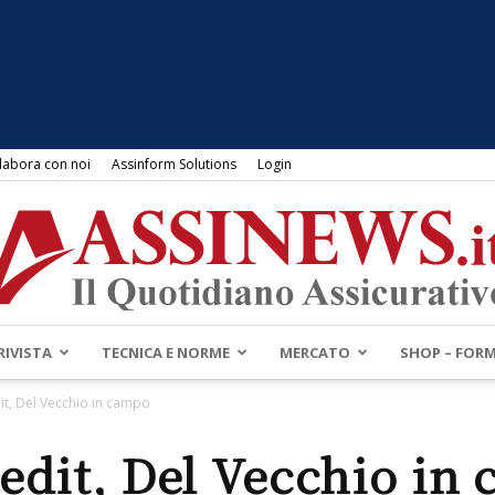
labora con noi
Assinform Solutions
Login
RIVISTA
TECNICA E NORME
MERCATO
SHOP – FOR
Assinews.it
it, Del Vecchio in campo
edit, Del Vecchio in