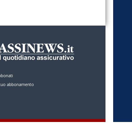
bbonati
l tuo abbonamento
 ASSINEWS.it Copyright © Nume reg 723/2009 ISSN 2499-4170