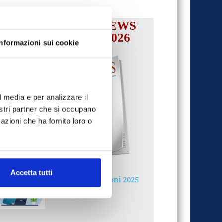
IL MENSILE ASSINEWS
LUGLIO-AGOSTO 2026
Informazioni sui cookie
l media e per analizzare il
nostri partner che si occupano
azioni che ha fornito loro o
Accetta tutti
Reclami e sanzioni 2025
30 Giugno 2026