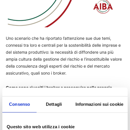
Uno scenario che ha riportato l’attenzione sue due temi,
connessi tra loro e centrali per la sostenibilità delle imprese e
del sistema produttivo: la necessità di diffondere una più
ampia cultura della gestione del rischio e l’insostituibile valore
della consulenza degli esperti del rischio e del mercato
assicurativo, quali sono i broker.
Come sono riusciti i broker a proseguire nella propria
attività, pur dovendo far fronte a una situazione complessa
e ai limiti imposti dalle necessarie misure restrittive?
Consenso
Dettagli
Informazioni sui cookie
Anche le attività di brokeraggio assicurativo sono andate
incontro alle difficoltà organizzative e ad un calo dei ricavi: è
stato ad esempio necessario rimodulare una parte
Questo sito web utilizza i cookie
fondamentale del lavoro dell’intermediario, quella del contatto