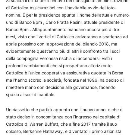
Si scalda il clima per il rinnovo del consiglio di amministrazione
di Cattolica Assicurazioni con l’inevitabile avvio del toto-
nomine. E per la presidenza spunta il nome dell’attuale numero
uno di Banco Bpm , Carlo Fratta Pasini, attuale presidente di
Banco Bpm . All’appuntamento mancano ancora più di tre
mesi, visto che i vertici di Cattolica arriveranno a scadenza ad
aprile prossimo con l’approvazione del bilancio 2018, ma
evidentemente quest’anno più di altri il confronto tra i soci
della compagnia veronese rischia di accendersi, visti i
profondi cambiamenti che si prospettano all’orizzonte.
Cattolica è l’unica cooperativa assicurativa quotata in Borsa
ma l’hanno scorso la società, fondata nel 1896, ha deciso di
rimettere mano con decisione alla governance, facendo
spazio ai soci di capitale.
Un riassetto che partirà appunto con il nuovo anno, e che è
stato deciso in concomitanza con l’ingresso nel capitale di
Cattolica di Warren Buffett, che a fine 2017 tramite il suo
colosso, Berkshire Hathaway, è diventato il primo azionista