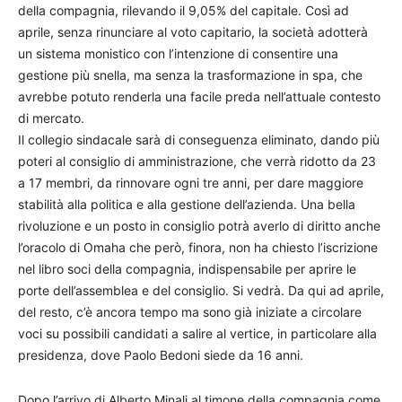
della compagnia, rilevando il 9,05% del capitale. Così ad
aprile, senza rinunciare al voto capitario, la società adotterà
un sistema monistico con l’intenzione di consentire una
gestione più snella, ma senza la trasformazione in spa, che
avrebbe potuto renderla una facile preda nell’attuale contesto
di mercato.
Il collegio sindacale sarà di conseguenza eliminato, dando più
poteri al consiglio di amministrazione, che verrà ridotto da 23
a 17 membri, da rinnovare ogni tre anni, per dare maggiore
stabilità alla politica e alla gestione dell’azienda. Una bella
rivoluzione e un posto in consiglio potrà averlo di diritto anche
l’oracolo di Omaha che però, finora, non ha chiesto l’iscrizione
nel libro soci della compagnia, indispensabile per aprire le
porte dell’assemblea e del consiglio. Si vedrà. Da qui ad aprile,
del resto, c’è ancora tempo ma sono già iniziate a circolare
voci su possibili candidati a salire al vertice, in particolare alla
presidenza, dove Paolo Bedoni siede da 16 anni.
Dopo l’arrivo di Alberto Minali al timone della compagnia come