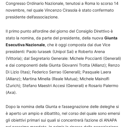
Congresso Ordinario Nazionale, tenutosi a Roma lo scorso 14
novembre, nel quale Vincenzo Cirasola è stato confermato
presidente dell’associazione.
Il primo punto all’ordine del giorno del Consiglio Direttivo è
stato la nomina, da parte del presidente, della nuova
Giunta
Esecutiva Nazionale
, che è oggi composta dai due Vice
presidenti: Paolo Iurasek (Unipol Sai) e Roberto Arena
(Vittoria); dal Segretario Generale: Michele Poccianti (Generali)
e dai componenti della Giunta Giovanni Trotta (Allianz); Renzo
Di Lizio (Itas); Federico Serrao (Generali); Pasquale Laera
(Allianz); Martina Minella (Reale Mutua); Michele Mainolfi
(Zurich); Stefano Maestri Accesi (Generali) e Rosario Palermo
(Axa).
Dopo la nomina della Giunta e l’assegnazione delle deleghe si
è aperto un ampio e dibattito, nel corso del quale sono emersi
gli obiettivi primari sui quali si concentrerà l’azione di ANAPA
nel prossimo mandato. In primis la ripresa della negoziazione