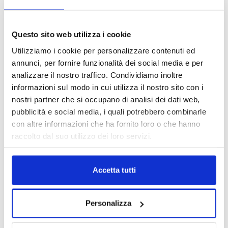
Questo sito web utilizza i cookie
Utilizziamo i cookie per personalizzare contenuti ed
annunci, per fornire funzionalità dei social media e per
analizzare il nostro traffico. Condividiamo inoltre
informazioni sul modo in cui utilizza il nostro sito con i
nostri partner che si occupano di analisi dei dati web,
pubblicità e social media, i quali potrebbero combinarle
con altre informazioni che ha fornito loro o che hanno
raccolto dal suo utilizzo dei loro servizi.
DALLE AZIENDE
Notizie sponsorizzate
Prima Assicurazioni: grande
Accetta tutti
partecipazione alla Convention degli
intermediari partner 2026
1 Luglio 2026
Personalizza
MAGNIFICA HUMANITAS (l’impatto