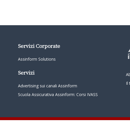
Servizi Corporate
Assinform Solutions
Servizi
A
I
Advertising sui canali Assinform
Scuola Assicurativa Assinform: Corsi IVASS
oordinamento da parte di Class Editori S.p.A. C.F. e P.I. 01233600939 Tutti i diritti riservati