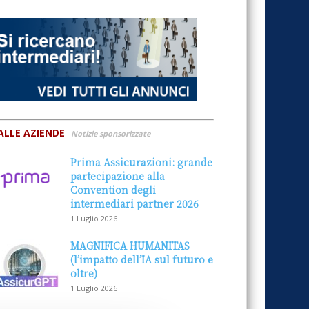
ALLE AZIENDE
Notizie sponsorizzate
Prima Assicurazioni: grande
partecipazione alla
Convention degli
intermediari partner 2026
1 Luglio 2026
MAGNIFICA HUMANITAS
(l’impatto dell’IA sul futuro e
oltre)
1 Luglio 2026