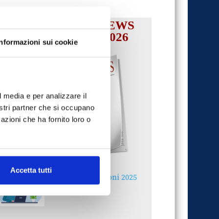
IL MENSILE ASSINEWS
LUGLIO-AGOSTO 2026
Informazioni sui cookie
l media e per analizzare il
nostri partner che si occupano
azioni che ha fornito loro o
Accetta tutti
Reclami e sanzioni 2025
30 Giugno 2026