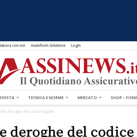
labora con noi
Assinform Solutions
Login
RIVISTA
TECNICA E NORME
MERCATO
SHOP – FOR
Assinews.it
ille deroghe del codice appalti
e deroghe del codice