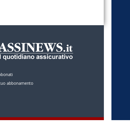
bbonati
l tuo abbonamento
 ASSINEWS.it Copyright © Nume reg 723/2009 ISSN 2499-4170