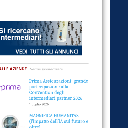
ALLE AZIENDE
Notizie sponsorizzate
Prima Assicurazioni: grande
partecipazione alla
Convention degli
intermediari partner 2026
1 Luglio 2026
MAGNIFICA HUMANITAS
(l’impatto dell’IA sul futuro e
oltre)