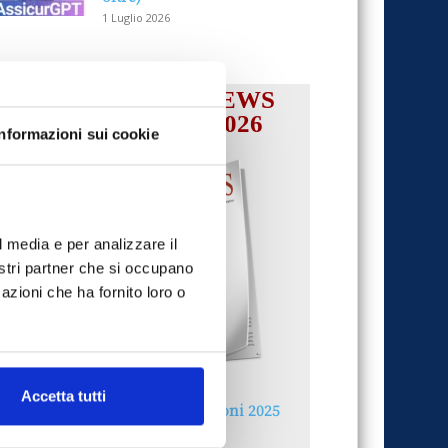
1 Luglio 2026
IL MENSILE ASSINEWS
LUGLIO-AGOSTO 2026
Informazioni sui cookie
l media e per analizzare il
nostri partner che si occupano
azioni che ha fornito loro o
Accetta tutti
Reclami e sanzioni 2025
30 Giugno 2026