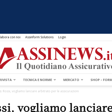
labora con noi
Assinform Solutions
Login
RIVISTA
TECNICA E NORME
MERCATO
SHOP – FOR
Assinews.it
s: Rossi, vogliamo lanciare arbitrato per le assicurazioni
ssi, vogliamo lanciare