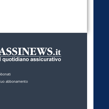
bbonati
l tuo abbonamento