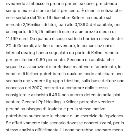
rivedendo al ribasso la propria partecipazione, prendendo
sempre più le distanze dal 2 per cento. È di ieri la notizia che
nelle sedute del 15 e 16 dicembre Kellner ha ceduto sul
mercato 2,16milioni di titoli, pari allo 0,139% del capitale, per
un importo di 25,25 milioni di euro e a un prezzo medio di
11,199 euro. Da quando è sceso sotto la barriera rilevante del
2% di Generali, alla fine di novembre, le comunicazioni di
internal dealing hanno segnalato da parte di Kellner vendite
per un ulteriore 0,60 per cento. Secondo un analista che
segue le assicurazioni e preferisce mantenere l’anonimato, le
vendite di Kellner potrebbero in qualche modo anticipare uno
scenario che vedere il gruppo triestino, sulla base dell’opzione
concessa nel 2007, costretto a comprare dallo stesso
consigliere e azionista il 49% non ancora detenuto nella joint
venture Generali Ppf Holding. «Kellner potrebbe vendere
perché ha bisogno di liquidità e per lo stesso motivo
potrebbero aumentare le chance di un esercizio dell’opzione».
Se effettivamente tale scenario dovesse concretizzarsi, per lo
stesso analista difficilmente il Leone potrebbe sborsare meno