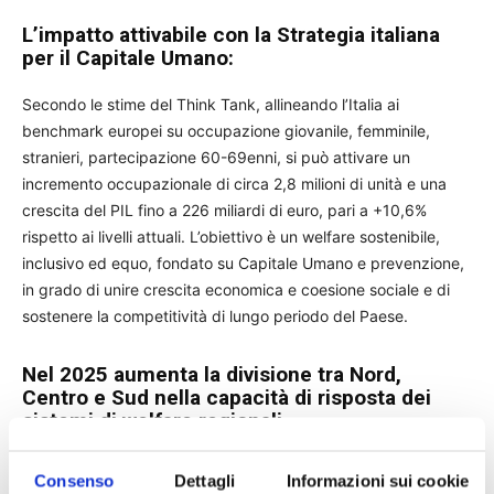
L’impatto attivabile con la Strategia italiana
per il Capitale Umano:
Secondo le stime del Think Tank, allineando l’Italia ai
benchmark europei su occupazione giovanile, femminile,
stranieri, partecipazione 60-69enni, si può attivare un
incremento occupazionale di circa 2,8 milioni di unità e una
crescita del PIL fino a 226 miliardi di euro, pari a +10,6%
rispetto ai livelli attuali. L’obiettivo è un welfare sostenibile,
inclusivo ed equo, fondato su Capitale Umano e prevenzione,
in grado di unire crescita economica e coesione sociale e di
sostenere la competitività di lungo periodo del Paese.
Nel 2025 aumenta la divisione tra Nord,
Centro e Sud nella capacità di risposta dei
sistemi di welfare regionali
Nel 2020 il Think Tank “Welfare, Italia” ha messo a punto uno
Consenso
Dettagli
Informazioni sui cookie
strumento di monitoraggio
, basato su 22 KPI (Key