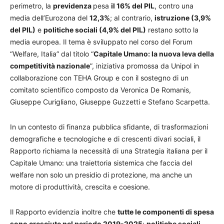
perimetro, la
previdenza
pesa
il 16% del PIL
, contro una
media dell’Eurozona del
12,3%
; al contrario,
istruzione (3,9%
del PIL)
e
politiche sociali (4,9% del PIL)
restano sotto la
media europea. Il tema è sviluppato nel corso del Forum
“Welfare, Italia” dal titolo “
Capitale Umano: la nuova leva della
competitività nazionale
”, iniziativa promossa da Unipol in
collaborazione con TEHA Group e con il sostegno di un
comitato scientifico composto da Veronica De Romanis,
Giuseppe Curigliano, Giuseppe Guzzetti e Stefano Scarpetta.
In un contesto di finanza pubblica sfidante, di trasformazioni
demografiche e tecnologiche e di crescenti divari sociali, il
Rapporto richiama la necessità di una Strategia italiana per il
Capitale Umano: una traiettoria sistemica che faccia del
welfare non solo un presidio di protezione, ma anche un
motore di produttività, crescita e coesione.
Il Rapporto evidenzia inoltre che
tutte le componenti di spesa
sono cresciute nel periodo 2019-2025
:
politiche sociali