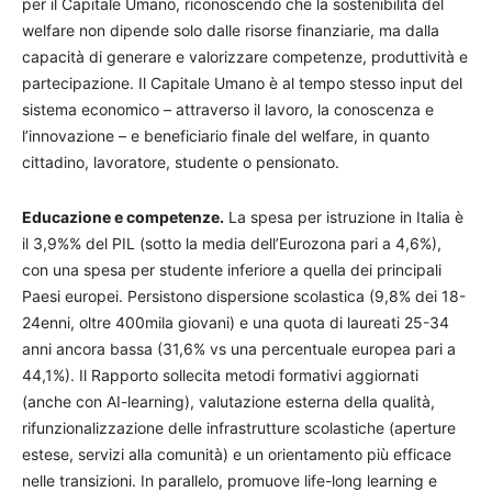
per il Capitale Umano, riconoscendo che la sostenibilità del
welfare
non dipende solo dalle risorse finanziarie, ma dalla
capacità di generare e valorizzare competenze, produttività e
partecipazione. Il Capitale Umano è al tempo stesso input
del
sistema economico – attraverso il lavoro, la conoscenza e
l’innovazione – e beneficiario finale del welfare, in quanto
cittadino, lavoratore, studente o pensionato.
Educazione e competenze.
La spesa per istruzione in Italia è
il 3,9%% del PIL (sotto la media dell’Eurozona pari a 4,6%),
con una spesa per studente inferiore a quella dei principali
Paesi europei. Persistono dispersione scolastica (9,8% dei 18-
24enni, oltre 400mila giovani) e una quota di laureati 25-34
anni ancora bassa (31,6% vs una percentuale europea pari a
44,1%). Il Rapporto sollecita metodi formativi aggiornati
(anche con AI-learning), valutazione esterna della qualità,
rifunzionalizzazione delle infrastrutture scolastiche (aperture
estese, servizi alla comunità) e un orientamento più efficace
nelle transizioni. In parallelo, promuove life-long learning e