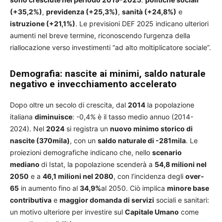
(+35,2%)
,
previdenza (+25,3%)
,
sanità (+24,8%)
e
istruzione (+21,1%)
. Le previsioni DEF 2025 indicano ulteriori
aumenti nel breve termine, riconoscendo l’urgenza della
riallocazione verso investimenti “ad alto moltiplicatore sociale”.
Demografia: nascite ai minimi, saldo naturale
negativo e invecchiamento accelerato
Dopo oltre un secolo di crescita, dal
2014
la popolazione
italiana
diminuisce
: -0,4% è il tasso medio annuo (2014-
2024). Nel
2024
si registra un
nuovo minimo storico di
nascite (370mila)
, con un
saldo naturale di -281mila
. Le
proiezioni demografiche indicano che, nello
scenario
mediano
di Istat, la popolazione scenderà a
54,8 milioni nel
2050
e a
46,1 milioni nel 2080
, con l’incidenza degli
over-
65
in aumento fino al
34,9%
al 2050. Ciò implica
minore base
contributiva
e
maggior domanda di servizi
sociali e sanitari:
un motivo ulteriore per investire sul
Capitale Umano
come