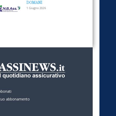
DOMANI
1 Giugno 2026
bbonati
l tuo abbonamento