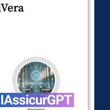
ùVera