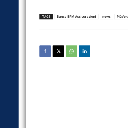
TAGS
Banco BPM Assicurazioni
news
PiùVer