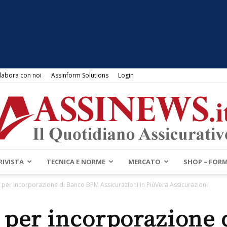
labora con noi
Assinform Solutions
Login
RIVISTA
TECNICA E NORME
MERCATO
SHOP – FOR
Assinews.it
 per incorporazione di Banco BPM Assicurazioni in PiùVera Assicurazioni
 per incorporazione 