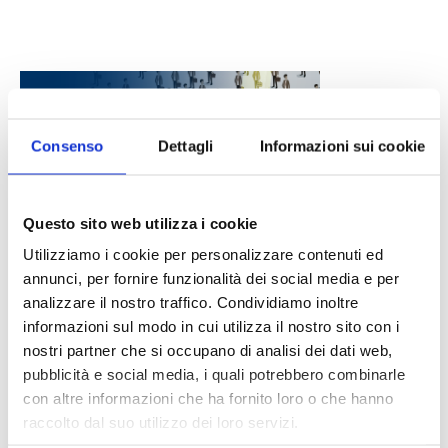
Consenso
Dettagli
Informazioni sui cookie
Questo sito web utilizza i cookie
DALLE AZIENDE
Notizie sponsorizzate
Utilizziamo i cookie per personalizzare contenuti ed
annunci, per fornire funzionalità dei social media e per
Prima Assicurazioni: grande
partecipazione alla Convention degli
analizzare il nostro traffico. Condividiamo inoltre
intermediari partner 2026
informazioni sul modo in cui utilizza il nostro sito con i
1 Luglio 2026
nostri partner che si occupano di analisi dei dati web,
pubblicità e social media, i quali potrebbero combinarle
MAGNIFICA HUMANITAS (l’impatto
con altre informazioni che ha fornito loro o che hanno
dell’IA sul futuro e oltre)
raccolto dal suo utilizzo dei loro servizi.
1 Luglio 2026