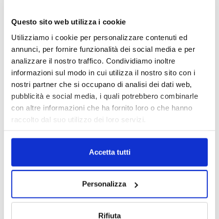
Questo sito web utilizza i cookie
Utilizziamo i cookie per personalizzare contenuti ed
annunci, per fornire funzionalità dei social media e per
analizzare il nostro traffico. Condividiamo inoltre
informazioni sul modo in cui utilizza il nostro sito con i
nostri partner che si occupano di analisi dei dati web,
pubblicità e social media, i quali potrebbero combinarle
con altre informazioni che ha fornito loro o che hanno
DALLE AZIENDE
raccolto dal suo utilizzo dei loro servizi.
Notizie sponsorizzate
Prima Assicurazioni: grande
partecipazione alla Convention degli
Accetta tutti
intermediari partner 2026
1 Luglio 2026
Personalizza
MAGNIFICA HUMANITAS (l’impatto
dell’IA sul futuro e oltre)
1 Luglio 2026
Rifiuta