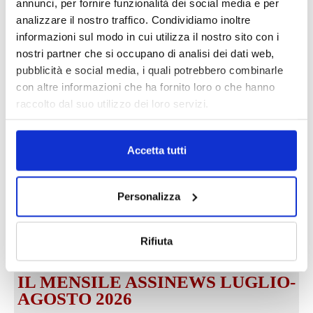
annunci, per fornire funzionalità dei social media e per
analizzare il nostro traffico. Condividiamo inoltre
informazioni sul modo in cui utilizza il nostro sito con i
nostri partner che si occupano di analisi dei dati web,
pubblicità e social media, i quali potrebbero combinarle
con altre informazioni che ha fornito loro o che hanno
DALLE AZIENDE
Notizie sponsorizzate
raccolto dal suo utilizzo dei loro servizi.
Prima Assicurazioni: grande
partecipazione alla Convention degli
Accetta tutti
intermediari partner 2026
1 Luglio 2026
MAGNIFICA HUMANITAS (l’impatto
Personalizza
dell’IA sul futuro e oltre)
1 Luglio 2026
Rifiuta
IL MENSILE ASSINEWS LUGLIO-
AGOSTO 2026