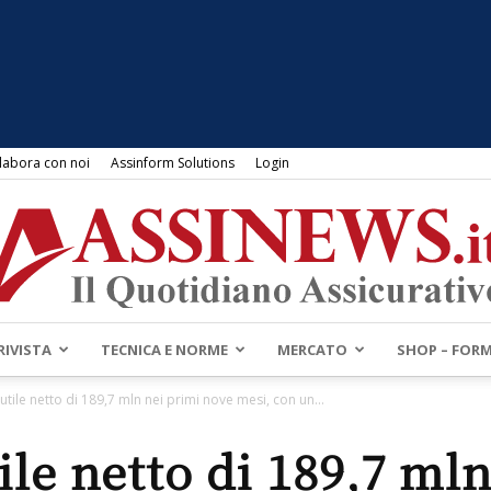
labora con noi
Assinform Solutions
Login
RIVISTA
TECNICA E NORME
MERCATO
SHOP – FOR
Assinews.it
utile netto di 189,7 mln nei primi nove mesi, con un...
ile netto di 189,7 ml