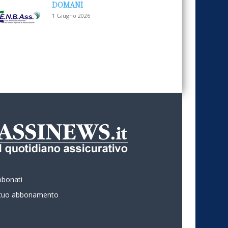
DOMANI
1 Giugno 2026
bbonati
l tuo abbonamento