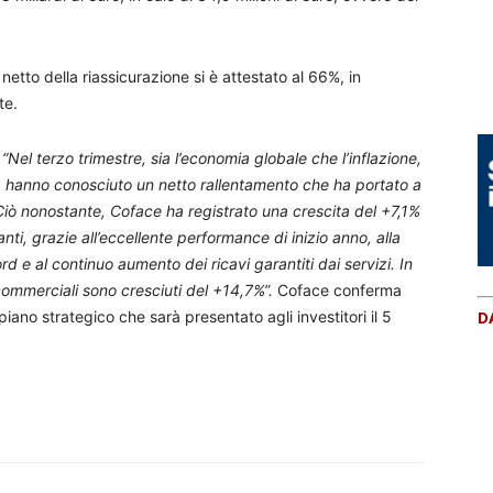
netto della riassicurazione si è attestato al 66%, in
te.
:
“Nel terzo trimestre, sia l’economia globale che l’inflazione,
e, hanno conosciuto un netto rallentamento che ha portato a
. Ciò nonostante, Coface ha registrato una crescita del +7,1%
nti, grazie all’eccellente performance di inizio anno, alla
ord e al continuo aumento dei ricavi garantiti dai servizi. In
i commerciali sono cresciuti del +14,7%”.
Coface conferma
iano strategico che sarà presentato agli investitori il 5
D