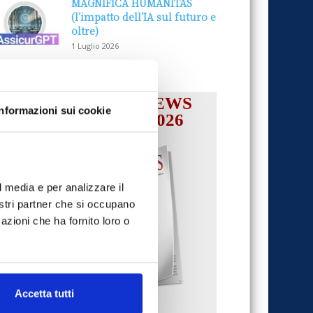
MAGNIFICA HUMANITAS
(l’impatto dell’IA sul futuro e
oltre)
1 Luglio 2026
IL MENSILE ASSINEWS
Informazioni sui cookie
LUGLIO-AGOSTO 2026
l media e per analizzare il
nostri partner che si occupano
azioni che ha fornito loro o
Accetta tutti