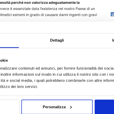
lessità perché non valorizza adeguatamente la
invece è essenziale data l’esistenza nel nostro Paese di un
climatici estremi in grado di causare danni ingenti con gravi
 misure parallele che incentivino comportamenti virtuosi
tti e favorendo l’adattamento al mutamento delle condizioni
Dettagli
esidi
” – ha proseguito Negri – “
Per questo è anche
gli operatori del settore assicurativo e il settore pubblico
assicurare la massima tutela a beni e persone.
”
ookie
nalizzare contenuti ed annunci, per fornire funzionalità dei socia
 sistema di premialità
, ad esempio introducendo forme
inoltre informazioni sul modo in cui utilizza il nostro sito con i 
zioni migliorative di premi assicurativi o di condizioni
icità e social media, i quali potrebbero combinarle con altre inform
mostrare non solo di aver assolto all’obbligativo assicurativo
lizzo dei loro servizi.
ne (ad esempio con strutture antisismiche, contenimenti
le acque in eccesso o attività di prevenzione
ico).
Personalizza
nuta dalla consulenza prestata dagli intermediari