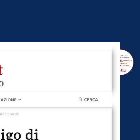
MAZIONE
tà naturali
igo di