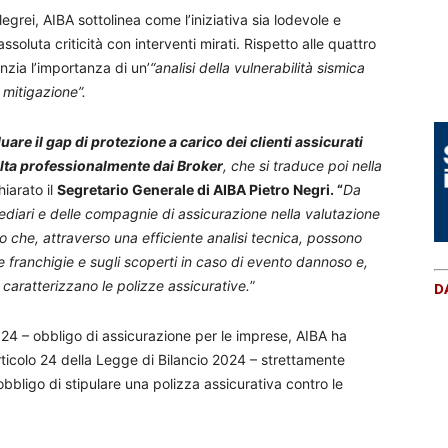
rei, AIBA sottolinea come l’iniziativa sia lodevole e
soluta criticità con interventi mirati. Rispetto alle quattro
enzia l’importanza di un’
“analisi della vulnerabilità sismica
 mitigazione”.
duare il gap di protezione a carico dei clienti assicurati
volta professionalmente dai Broker
, che si traduce poi nella
hiarato il
Segretario Generale di AIBA Pietro Negri. “
Da
ediari e delle compagnie di assicurazione nella valutazione
io che, attraverso una efficiente analisi tecnica, possono
lle franchigie e sugli scoperti in caso di evento dannoso e,
e caratterizzano le polizze assicurative.
”
D
024 – obbligo di assicurazione per le imprese, AIBA ha
articolo 24 della Legge di Bilancio 2024 – strettamente
obbligo di stipulare una polizza assicurativa contro le