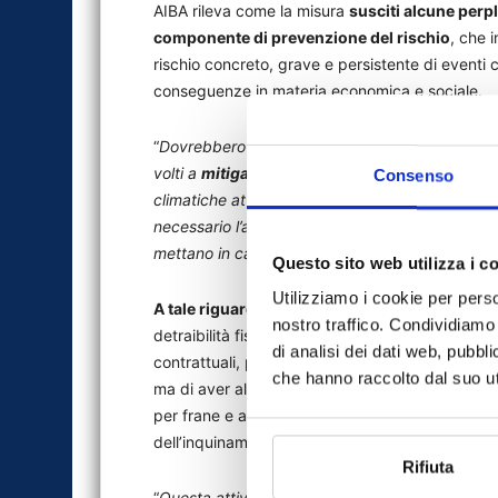
AIBA rileva come la misura
susciti alcune perp
componente di prevenzione del rischio
, che 
rischio concreto, grave e persistente di eventi 
conseguenze in materia economica e sociale.
“
Dovrebbero essere introdotte, a nostro avviso,
volti a
mitigare il rischio
, riducendone gli effe
Consenso
climatiche attraverso l’adozione di opportuni pr
necessario l’avvio di programmi congiunti in cui 
mettano in campo tutte le risorse possibili per 
Questo sito web utilizza i c
Utilizziamo i cookie per perso
A tale riguardo AIBA suggerisce di valutare un
nostro traffico. Condividiamo 
detraibilità fiscale o aliquote Iva ridotte o condi
di analisi dei dati web, pubbl
contrattuali, per coloro che siano in grado di di
che hanno raccolto dal suo uti
ma di aver al contempo operato sulla prevenzio
per frane e allagamenti, sistemi di deflusso del
dell’inquinamento derivante da fenomeno climat
Rifiuta
“
Questa attività di mitigazione dei rischi, soste