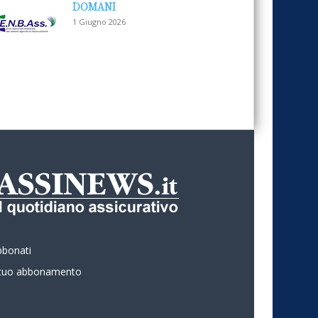
DOMANI
1 Giugno 2026
bbonati
l tuo abbonamento