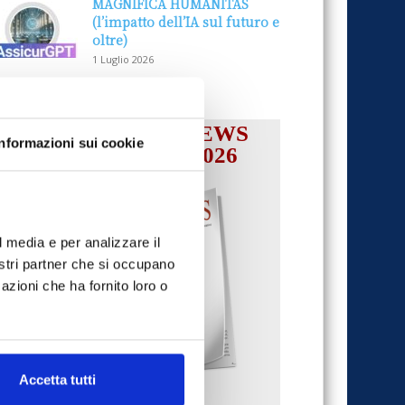
MAGNIFICA HUMANITAS
(l’impatto dell’IA sul futuro e
oltre)
1 Luglio 2026
IL MENSILE ASSINEWS
Informazioni sui cookie
LUGLIO-AGOSTO 2026
l media e per analizzare il
nostri partner che si occupano
azioni che ha fornito loro o
Accetta tutti