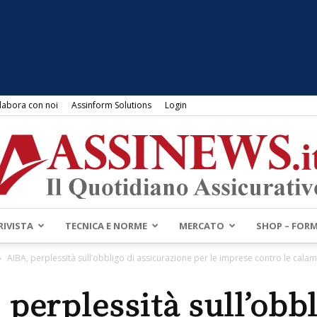
labora con noi
Assinform Solutions
Login
RIVISTA
TECNICA E NORME
MERCATO
SHOP – FOR
Assinews.it
AIBA, perplessità sull’obbligo di assicurazione per le imprese contro le calami
 perplessità sull’obbl