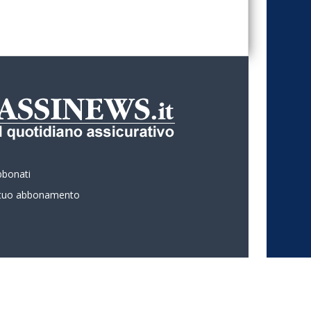
bbonati
l tuo abbonamento
 ASSINEWS.it Copyright © Nume reg 723/2009 ISSN 2499-4170