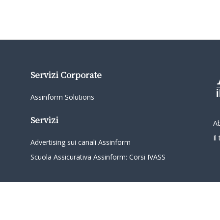
Servizi Corporate
Assinform Solutions
Servizi
A
I
Advertising sui canali Assinform
Scuola Assicurativa Assinform: Corsi IVASS
oordinamento da parte di Class Editori S.p.A. C.F. e P.I. 01233600939 Tutti i diritti riservati