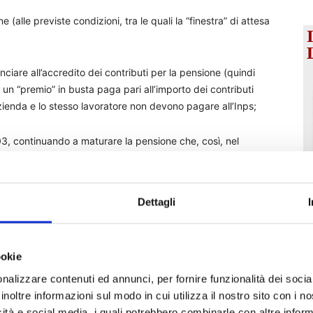
 (alle previste condizioni, tra le quali la “finestra” di attesa
nciare all’accredito dei contributi per la pensione (quindi
 un “premio” in busta paga pari all’importo dei contributi
azienda e lo stesso lavoratore non devono pagare all’Inps;
03, continuando a maturare la pensione che, così, nel
 si maturano i requisiti entro la fine dell’anno 2023, quota
essivi).
Dettagli
n lavoratore di 62 anni alle prese con la scelta. Si
so e che abbia una retribuzione mensile di 2 mila euro: i
 per lui è restare a lavoro senza optare per il premio di
ookie
ere un aumento netto in busta paga di 19 euro mensili, ma
 mensili a distanza di cinque anni. Questo deriva dal fatto
nalizzare contenuti ed annunci, per fornire funzionalità dei socia
renza del “bonus Maroni”, al quale è stato equiparato,
inoltre informazioni sul modo in cui utilizza il nostro sito con i 
e dal punto di vista fiscale.
icità e social media, i quali potrebbero combinarle con altre inform