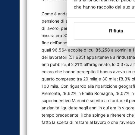
che hanno raccolto dal suo uti
Come è andata con il bonus Maroni. Fu chiamato “
pensione di anzianità, nel caso in cui decidesse
di lavoro: per il rinvio della pensione, ottenevan
Rifiuta
misura era 32,70%, oggi è salita al 33%), in reg
fine dell’anno 2007 e, stando ai dati Inps, da
quali 96.564 accolte di cui 85.258 a uomini e 
dei lavoratori (51.685) apparteneva all’industria,
enti pubblici, il 2,21% all’artigianato, lo 0,37% al
coloro che hanno percepito il bonus aveva un r
quarto compreso tra 20 mila e 30 mila; l’8,3% olt
100 mila. Con riguardo alla ripartizione geografi
Piemonte, l’8,62% in Emilia Romagna, l’8,07% in V
superincentivo Maroni è servito a ritardare il p
anzianità liquidate negli anni in cui era in vigor
tempo precedente, il che spinge a ritenere che 
fatto la scelta di restare al lavoro o che l’avr