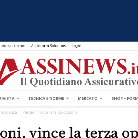
labora con noi
Assinform Solutions
Login
RIVISTA
TECNICA E NORME
MERCATO
SHOP – FOR
Assinews.it
Previdenza
Pensioni, vince la terza opzione
oni, vince la terza o