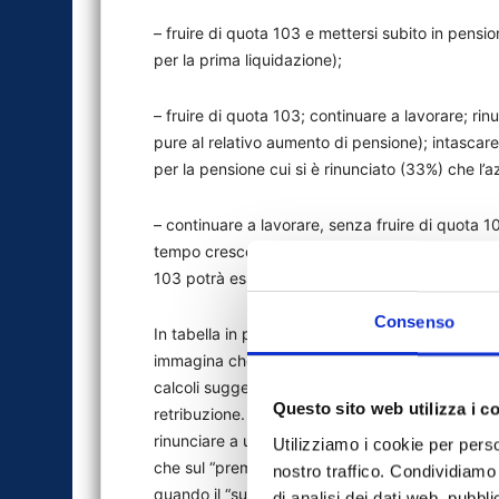
– fruire di quota 103 e mettersi subito in pensione
per la prima liquidazione);
– fruire di quota 103; continuare a lavorare; rinu
pure al relativo aumento di pensione); intascare
per la pensione cui si è rinunciato (33%) che l’
– continuare a lavorare, senza fruire di quota 1
tempo crescerà d’importo (si tenga conto che, se
103 potrà essere invocata anche negli anni succ
Consenso
In tabella in pagina è riportato un esempio per u
immagina che non abbia voglia di mettersi a ripo
calcoli suggeriscono che la cosa più conveniente
Questo sito web utilizza i c
retribuzione. Farlo, infatti, significherebbe av
rinunciare a un aumento di pensione di 185 euro
Utilizziamo i cookie per perso
che sul “premio” vanno pagate le tasse, a diffe
nostro traffico. Condividiamo 
quando il “superincentivo” è stato, invece, esent
di analisi dei dati web, pubbl