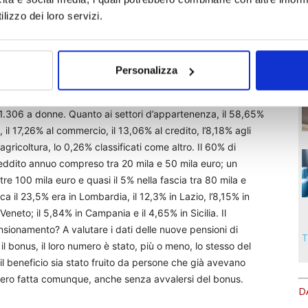
lizzo dei loro servizi.
superincentivo”. Spettava ai lavoratori con diritto alla
ro di rinviare il pensionamento siglando un nuovo contratto
o in busta paga i contributi destinati alla pensione (allora la
Personalizza
ime di esenzione fiscale. Il superincentivo è scaduto alla
l novembre 2004 ha visto presentate 104.031 domande, delle
11.306 a donne. Quanto ai settori d’appartenenza, il 58,65%
 il 17,26% al commercio, il 13,06% al credito, l’8,18% agli
l’agricoltura, lo 0,26% classificati come altro. Il 60% di
eddito annuo compreso tra 20 mila e 50 mila euro; un
re 100 mila euro e quasi il 5% nella fascia tra 80 mila e
ca il 23,5% era in Lombardia, il 12,3% in Lazio, l’8,15% in
eneto; il 5,84% in Campania e il 4,65% in Sicilia. Il
ensionamento? A valutare i dati delle nuove pensioni di
T
e il bonus, il loro numero è stato, più o meno, lo stesso del
il beneficio sia stato fruito da persone che già avevano
ebbero fatta comunque, anche senza avvalersi del bonus.
D