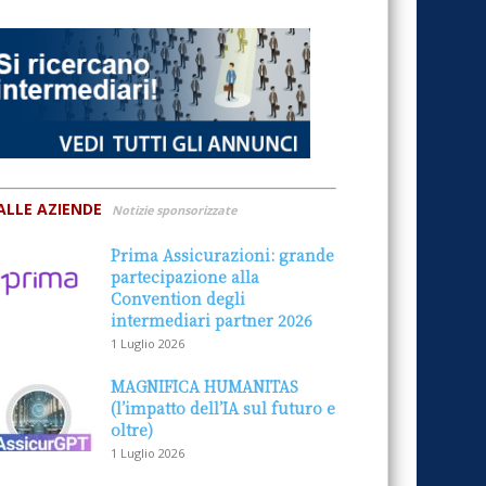
ALLE AZIENDE
Notizie sponsorizzate
Prima Assicurazioni: grande
partecipazione alla
Convention degli
intermediari partner 2026
1 Luglio 2026
MAGNIFICA HUMANITAS
(l’impatto dell’IA sul futuro e
oltre)
1 Luglio 2026