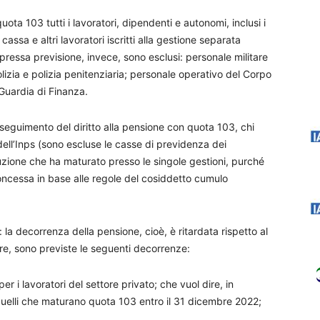
a 103 tutti i lavoratori, dipendenti e autonomi, inclusi i
assa e altri lavoratori iscritti alla gestione separata
spressa previsione, invece, sono esclusi: personale militare
lizia e polizia penitenziaria; personale operativo del Corpo
 Guardia di Finanza.
conseguimento del diritto alla pensione con quota 103, chi
i dell’Inps (sono escluse le casse di previdenza dei
buzione che ha maturato presso le singole gestioni, purché
 concessa in base alle regole del cosiddetto cumulo
 la decorrenza della pensione, cioè, è ritardata rispetto al
are, sono previste le seguenti decorrenze:
er i lavoratori del settore privato; che vuol dire, in
quelli che maturano quota 103 entro il 31 dicembre 2022;