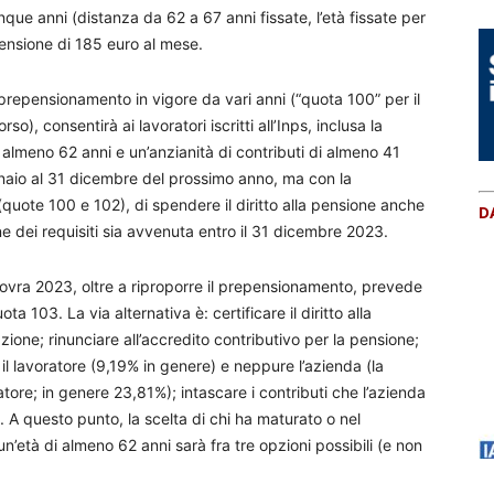
nque anni (distanza da 62 a 67 anni fissate, l’età fissate per
pensione di 185 euro al mese.
prepensionamento in vigore da vari anni (“quota 100” per il
o), consentirà ai lavoratori iscritti all’Inps, inclusa la
i almeno 62 anni e un’anzianità di contributi di almeno 41
nnaio al 31 dicembre del prossimo anno, ma con la
i (quote 100 e 102), di spendere il diritto alla pensione anche
D
 dei requisiti sia avvenuta entro il 31 dicembre 2023.
vra 2023, oltre a riproporre il prepensionamento, prevede
 103. La via alternativa è: certificare il diritto alla
zione; rinunciare all’accredito contributivo per la pensione;
 il lavoratore (9,19% in genere) e neppure l’azienda (la
atore; in genere 23,81%); intascare i contributi che l’azienda
. A questo punto, la scelta di chi ha maturato o nel
n’età di almeno 62 anni sarà fra tre opzioni possibili (e non