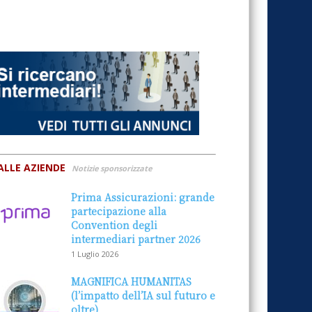
ALLE AZIENDE
Notizie sponsorizzate
Prima Assicurazioni: grande
partecipazione alla
Convention degli
intermediari partner 2026
1 Luglio 2026
MAGNIFICA HUMANITAS
(l’impatto dell’IA sul futuro e
oltre)