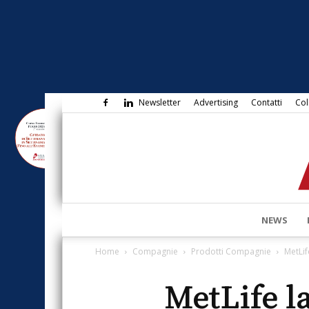
Newsletter
Advertising
Contatti
Col
NEWS
Home
Compagnie
Prodotti Compagnie
MetLif
MetLife l