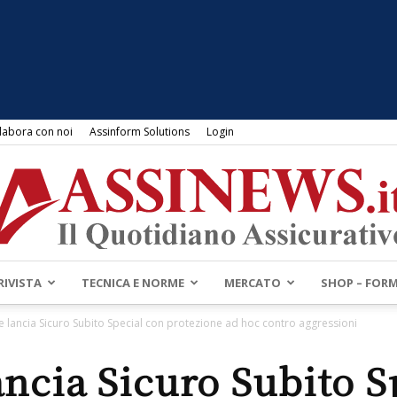
labora con noi
Assinform Solutions
Login
RIVISTA
TECNICA E NORME
MERCATO
SHOP – FOR
Assinews.it
e lancia Sicuro Subito Special con protezione ad hoc contro aggressioni
ancia Sicuro Subito S