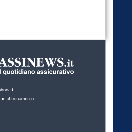
bbonati
l tuo abbonamento