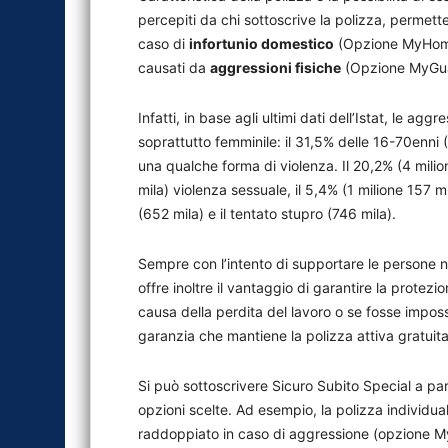
percepiti da chi sottoscrive la polizza, permet
caso di
infortunio domestico
(Opzione MyHo
causati da
aggressioni fisiche
(Opzione MyGu
Infatti, in base agli ultimi dati dell’Istat, le a
soprattutto femminile:
il 31,5% delle 16-70enni (
una qualche forma di violenza. Il 20,2% (4 milion
mila) violenza sessuale, il 5,4% (1 milione 157 m
(652 mila) e il tentato stupro (746 mila).
Sempre con l’intento di supportare le persone ne
offre inoltre il vantaggio di garantire la protezi
causa della perdita del lavoro o se fosse impossib
garanzia che mantiene la polizza attiva gratuit
Si può sottoscrivere Sicuro Subito Special a part
opzioni scelte. Ad esempio, la polizza individu
raddoppiato in caso di aggressione (opzione M