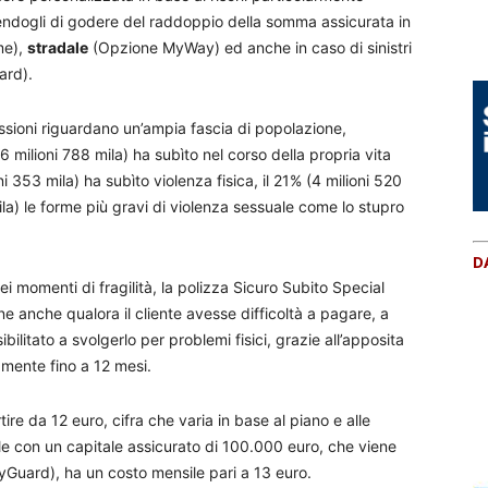
tendogli di godere del raddoppio della somma assicurata in
me),
stradale
(Opzione MyWay) ed anche in caso di sinistri
ard).
ggressioni riguardano un’ampia fascia di popolazione,
6 milioni 788 mila) ha subìto nel corso della propria vita
i 353 mila) ha subìto violenza fisica, il 21% (4 milioni 520
ila) le forme più gravi di violenza sessuale come lo stupro
D
i momenti di fragilità, la polizza Sicuro Subito Special
one anche qualora il cliente avesse difficoltà a pagare, a
ilitato a svolgerlo per problemi fisici, grazie all’apposita
amente fino a 12 mesi.
ire da 12 euro, cifra che varia in base al piano e alle
ale con un capitale assicurato di 100.000 euro, che viene
yGuard), ha un costo mensile pari a 13 euro.