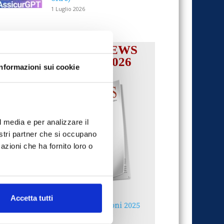
1 Luglio 2026
IL MENSILE ASSINEWS
LUGLIO-AGOSTO 2026
Informazioni sui cookie
l media e per analizzare il
nostri partner che si occupano
azioni che ha fornito loro o
Accetta tutti
Reclami e sanzioni 2025
30 Giugno 2026