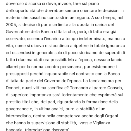
doveroso discorso si deve, invece, fare sul piano
dell’opportunità che dovrebbe sempre orientare le decisioni in
materie che suscitino contrasti in un organo. A suo tempo, nel
2005, si decise di porre un limite alla durata in carica del
Governatore della Banca d’Italia che, però, di fatto era già
osservato, essendo l’incarico a tempo indeterminato, ma non a
vita, come si diceva e si continua a ripetere in totale ignoranza
ed essendosi in generale solo di poco storicamente superati di
fatto i due mandati ora possibili. Ma all’epoca, nessuno lanciò
allarmi per la norma «contra personam», pur esistendone i
presupposti perché inquadrabile nel contrasto con la Banca
d’Italia da parte del Governo dell’epoca. Lo facciamo ora per
Donnet, quasi vittima sacrificale? Tornando al parere Consob,
di superiore importanza sarà l’orientamento che esprimerà sul
prestito-titoli che, del pari, riguardando la formazione della
governance e, in ultima analisi, pure la stabilità di un
intermediario, rientra nella competenza anche degli Organi
che hanno la supervisione di stabilità, Ivass e Vigilanza
bancaria. (riproduzione riservata)