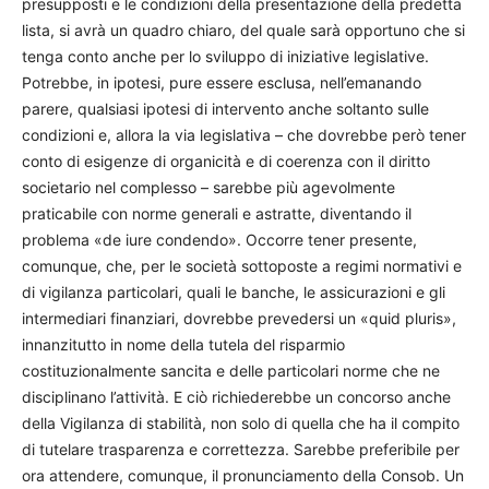
presupposti e le condizioni della presentazione della predetta
lista, si avrà un quadro chiaro, del quale sarà opportuno che si
tenga conto anche per lo sviluppo di iniziative legislative.
Potrebbe, in ipotesi, pure essere esclusa, nell’emanando
parere, qualsiasi ipotesi di intervento anche soltanto sulle
condizioni e, allora la via legislativa – che dovrebbe però tener
conto di esigenze di organicità e di coerenza con il diritto
societario nel complesso – sarebbe più agevolmente
praticabile con norme generali e astratte, diventando il
problema «de iure condendo». Occorre tener presente,
comunque, che, per le società sottoposte a regimi normativi e
di vigilanza particolari, quali le banche, le assicurazioni e gli
intermediari finanziari, dovrebbe prevedersi un «quid pluris»,
innanzitutto in nome della tutela del risparmio
costituzionalmente sancita e delle particolari norme che ne
disciplinano l’attività. E ciò richiederebbe un concorso anche
della Vigilanza di stabilità, non solo di quella che ha il compito
di tutelare trasparenza e correttezza. Sarebbe preferibile per
ora attendere, comunque, il pronunciamento della Consob. Un