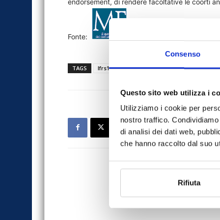
endorsement, di rendere facoltative le coorti an
Fonte:
Consenso
TAGS
Ifrs17
MF
news
stampa
Questo sito web utilizza i c
Utilizziamo i cookie per perso
nostro traffico. Condividiamo 
di analisi dei dati web, pubbl
che hanno raccolto dal suo uti
Rifiuta