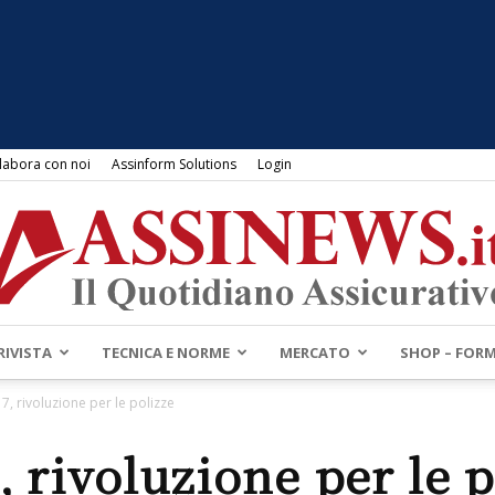
labora con noi
Assinform Solutions
Login
RIVISTA
TECNICA E NORME
MERCATO
SHOP – FOR
Assinews.it
17, rivoluzione per le polizze
, rivoluzione per le 