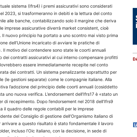
ttuale sistema (Ifrs4) i premi assicurativi sono considerati
nel 2023, si trasformeranno in debiti e la lettura del conto
le alle banche, contabilizzando solo il margine che deriva
le imprese assicurative diverrà market consistent, cioè
 Il nuovo principio ha portato a uno scontro mai visto prima
ione dell’Unione incaricato di avviare le pratiche di
). Il motivo del contendere sono state le coorti annuali
o dei contratti assicurativi al cui interno compensare profitti
D
à dovrebbero essere immediatamente recepite nel conto
durata dei contratti. Un sistema penalizzante soprattutto per
e (le gestioni separate) come le compagnie italiane. Alla
tiva l’adozione del principio delle coorti annuali (cosiddetto
ta uno nuova verifica. L’endorsement dell’Ifrs17 è «stato un
ter di recepimento. Dopo l’endorsement nel 2018 dell’Ifrs9
eta il quadro delle regole contabili per le imprese
ente del Consiglio di gestione dell’Organismo italiano di
arrivare a questo risultato è stato fondamentale il lavoro
lder, incluso l’Oic italiano, con la decisione, in sede di