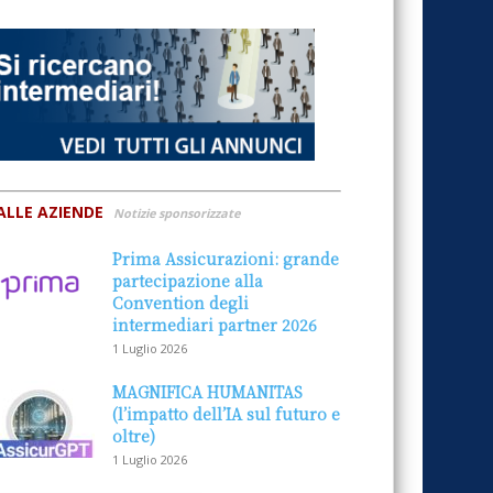
ALLE AZIENDE
Notizie sponsorizzate
Prima Assicurazioni: grande
partecipazione alla
Convention degli
intermediari partner 2026
1 Luglio 2026
MAGNIFICA HUMANITAS
(l’impatto dell’IA sul futuro e
oltre)
1 Luglio 2026