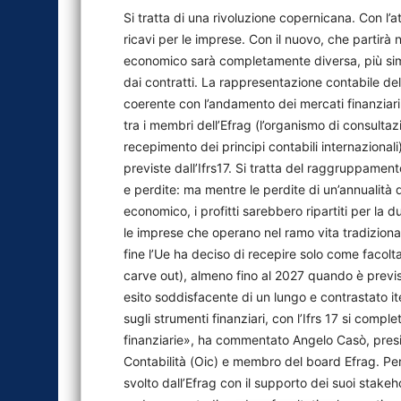
Si tratta di una rivoluzione copernicana. Con l’a
ricavi per le imprese. Con il nuovo, che partirà 
economico sarà completamente diversa, più simi
dai contratti. La rappresentazione contabile del
coerente con l’andamento dei mercati finanziari.
tra i membri dell’Efrag (l’organismo di consultaz
recepimento dei principi contabili internazionali
previste dall’Ifrs17. Si tratta del raggruppament
e perdite: ma mentre le perdite di un’annualit
economico, i profitti sarebbero ripartiti per la 
le imprese che operano nel ramo vita tradizional
fine l’Ue ha deciso di recepire solo come facolta
carve out), almeno fino al 2027 quando è previs
esito soddisfacente di un lungo e contrastato i
sugli strumenti finanziari, con l’Ifrs 17 si compl
finanziarie», ha commentato Angelo Casò, presid
Contabilità (Oic) e membro del board Efrag. Per 
svolto dall’Efrag con il supporto dei suoi stakeho