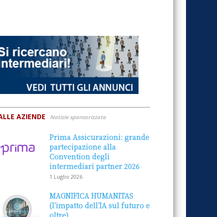
ALLE AZIENDE
Notizie sponsorizzate
Prima Assicurazioni: grande
partecipazione alla
Convention degli
intermediari partner 2026
1 Luglio 2026
MAGNIFICA HUMANITAS
(l’impatto dell’IA sul futuro e
oltre)