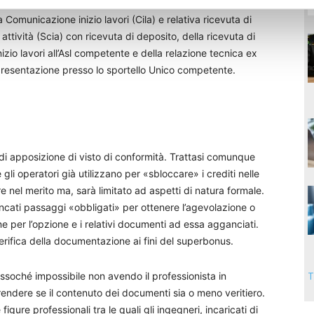
 il reperimento delle abilitazioni amministrative richieste
 Comunicazione inizio lavori (Cila) e relativa ricevuta di
 attività (Scia) con ricevuta di deposito, della ricevuta di
zio lavori all’Asl competente e della relazione tecnica ex
 presentazione presso lo sportello Unico competente.
o di apposizione di visto di conformità. Trattasi comunque
li operatori già utilizzano per «sbloccare» i crediti nelle
are nel merito ma, sarà limitato ad aspetti di natura formale.
 mancati passaggi «obbligati» per ottenere l’agevolazione o
ne per l’opzione e i relativi documenti ad essa agganciati.
erifica della documentazione ai fini del superbonus.
T
essoché impossibile non avendo il professionista in
ndere se il contenuto dei documenti sia o meno veritiero.
 figure professionali tra le quali gli ingegneri, incaricati di