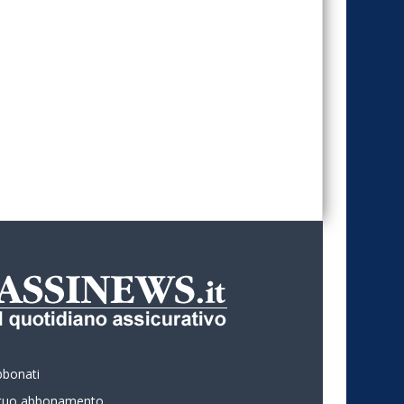
bbonati
l tuo abbonamento