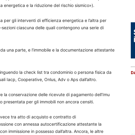
nza energetica e la riduzione del rischio sismico»).
a per gli interventi di efficienza energetica e l’altra per
o-sezioni ciascuna delle quali contengono una serie di
o da una parte, e l’immobile e la documentazione attestante
tinguendo la check list tra condominio o persona fisica da
D
quali Iacp, Cooperative, Onlus, Adv o Aps dall’altro.
re la conservazione delle ricevute di pagamento dell’Imu
presentata per gli immobili non ancora censiti.
nvece tra atto di acquisto e contratto di
ssione con annessa autocertificazione attestante la
 con immissione in possesso dall’altra. Ancora, le altre