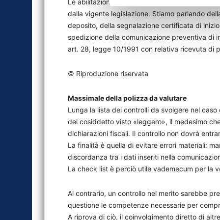
Le abilitazioni amministrative. Fondamentale sarà
dalla vigente legislazione. Stiamo parlando della
deposito, della segnalazione certificata di inizio
spedizione della comunicazione preventiva di ini
art. 28, legge 10/1991 con relativa ricevuta di
© Riproduzione riservata
Massimale della polizza da valutare
Lunga la lista dei controlli da svolgere nel cas
del cosiddetto visto «leggero», il medesimo che g
dichiarazioni fiscali. Il controllo non dovrà entr
La finalità è quella di evitare errori materiali:
discordanza tra i dati inseriti nella comunicazio
La check list è perciò utile vademecum per la v
Al contrario, un controllo nel merito sarebbe pr
questione le competenze necessarie per compre
A riprova di ciò, il coinvolgimento diretto di altre