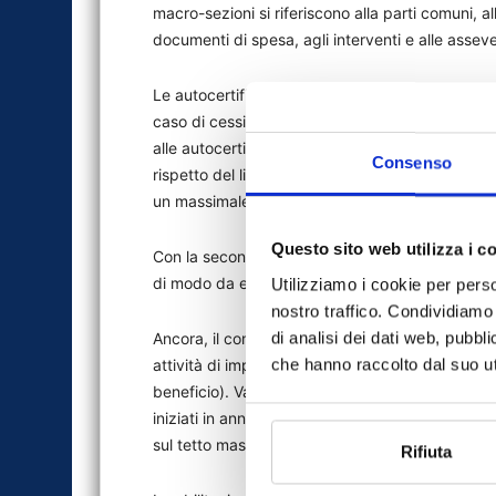
macro-sezioni si riferiscono alla parti comuni, all
documenti di spesa, agli interventi e alle asseve
Le autocertificazioni da reperire. Tra la docume
caso di cessione credito o sconto in fattura le
alle autocertificazioni da richiedere al contribue
Consenso
rispetto del limite di detrazione tra gli aventi d
un massimale, da dividere eventualmente tra pi
Questo sito web utilizza i c
Con la seconda autocertificazione bisognerà indic
di modo da evitare eventuali illegittime duplicaz
Utilizziamo i cookie per perso
nostro traffico. Condividiamo 
di analisi dei dati web, pubbl
Ancora, il contribuente dovrà autocertificare ch
che hanno raccolto dal suo uti
attività di impresa o professionale (tali immobili s
beneficio). Va infine accertato che gli interven
iniziati in anni precedenti e l’assenza o meno di
sul tetto massimo delle due unità per persona fi
Rifiuta