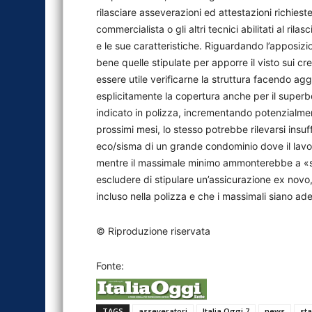
rilasciare asseverazioni ed attestazioni richies
commercialista o gli altri tecnici abilitati al rila
e le sue caratteristiche. Riguardando l’apposizi
bene quelle stipulate per apporre il visto sui cred
essere utile verificarne la struttura facendo a
esplicitamente la copertura anche per il superb
indicato in polizza, incrementando potenzialment
prossimi mesi, lo stesso potrebbe rilevarsi insuffi
eco/sisma di un grande condominio dove il lavor
mentre il massimale minimo ammonterebbe a «sol
escludere di stipulare un’assicurazione ex novo, 
incluso nella polizza e che i massimali siano ade
© Riproduzione riservata
Fonte:
TAGS
asseveratori
Italia Oggi 7
news
st