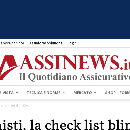
labora con noi
Assinform Solutions
Login
RIVISTA
TECNICA E NORME
MERCATO
SHOP – FOR
Assinews.it
l visto per il 110%
sti, la check list bli