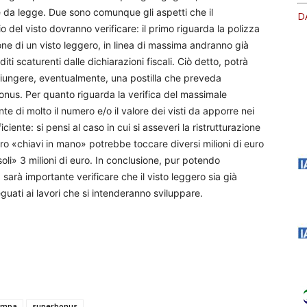
te da legge. Due sono comunque gli aspetti che il
D
scio del visto dovranno verificare: il primo riguarda la polizza
one di un visto leggero, in linea di massima andranno già
iti scaturenti dalle dichiarazioni fiscali. Ciò detto, potrà
ggiungere, eventualmente, una postilla che preveda
onus. Per quanto riguarda la verifica del massimale
e di molto il numero e/o il valore dei visti da apporre nei
ciente: si pensi al caso in cui si asseveri la ristrutturazione
o «chiavi in mano» potrebbe toccare diversi milioni di euro
i» 3 milioni di euro. In conclusione, pur potendo
sarà importante verificare che il visto leggero sia già
guati ai lavori che si intenderanno sviluppare.
ampa
superbonus