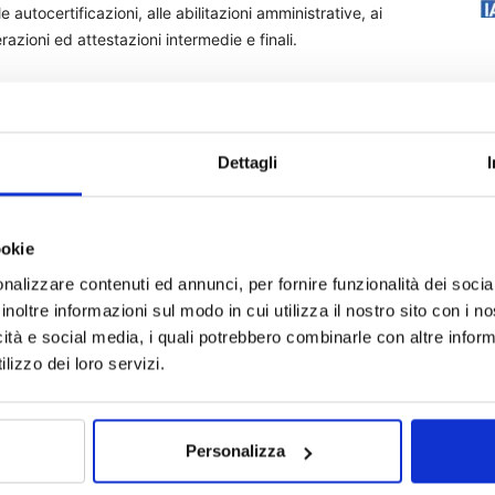
e autocertificazioni, alle abilitazioni amministrative, ai
razioni ed attestazioni intermedie e finali.
ntazione a corredo del visto di conformità, essenziale in
gati al superbonus 110%, v’è una sezione specifica dedicata
nte: la prima riguarda i massimali e dovrà attestare il
Dettagli
iritto al superbonus: ad ogni intervento infatti è agganciato
ù soggetti, che non potrà essere sforato.
ookie
are eventuali contributi incassati per gli stessi interventi
ioni di benefici.
nalizzare contenuti ed annunci, per fornire funzionalità dei socia
inoltre informazioni sul modo in cui utilizza il nostro sito con i 
icità e social media, i quali potrebbero combinarle con altre inform
e l’immobile oggetto di intervento non sia sottoposto ad
lizzo dei loro servizi.
ubiscono infatti forti limitazioni alla fruizione del
ti non rappresentino una mera prosecuzione di interventi
 interventi su altre unità immobiliari blindando la questione
sica.
Personalizza