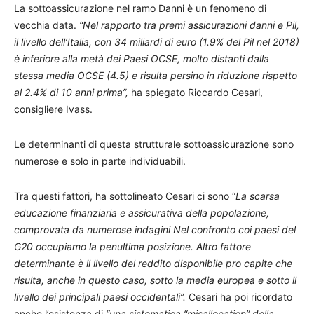
La sottoassicurazione nel ramo Danni è un fenomeno di
vecchia data.
“Nel rapporto tra premi assicurazioni danni e Pil,
il livello dell’Italia, con 34 miliardi di euro (1.9% del Pil nel 2018)
è inferiore alla metà dei Paesi OCSE, molto distanti dalla
stessa media OCSE (4.5) e risulta persino in riduzione rispetto
al 2.4% di 10 anni prima”,
ha spiegato Riccardo Cesari,
consigliere Ivass.
Le determinanti di questa strutturale sottoassicurazione sono
numerose e solo in parte individuabili.
Tra questi fattori, ha sottolineato Cesari ci sono “
La scarsa
educazione finanziaria e assicurativa della popolazione,
comprovata da numerose indagini Nel confronto coi paesi del
G20 occupiamo la penultima posizione. Altro fattore
determinante è il livello del reddito disponibile pro capite che
risulta, anche in questo caso, sotto la media europea e sotto il
livello dei principali paesi occidentali”.
Cesari ha poi ricordato
anche l’esistenza di
“una sistematica “misallocation” della