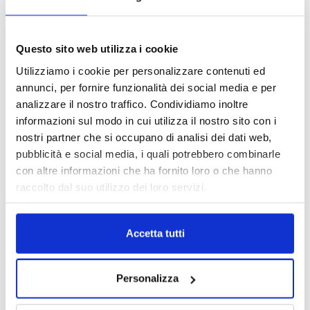
TAGS
Ania
assicurazioni
ivass
Mediolanum
news
risparmio
Questo sito web utilizza i cookie
Utilizziamo i cookie per personalizzare contenuti ed
annunci, per fornire funzionalità dei social media e per
analizzare il nostro traffico. Condividiamo inoltre
informazioni sul modo in cui utilizza il nostro sito con i
nostri partner che si occupano di analisi dei dati web,
pubblicità e social media, i quali potrebbero combinarle
con altre informazioni che ha fornito loro o che hanno
raccolto dal suo utilizzo dei loro servizi.
Accetta tutti
Personalizza