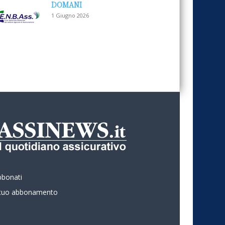
DOMANI
1 Giugno 2026
bbonati
l tuo abbonamento