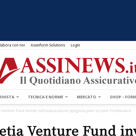
labora con noi
Assinform Solutions
Login
RIVISTA
TECNICA E NORME
MERCATO
SHOP – FOR
Assinews.it
a Venture Fund investe nell’assicurazione spagnola peer-to-peer Freshurance
etia Venture Fund in