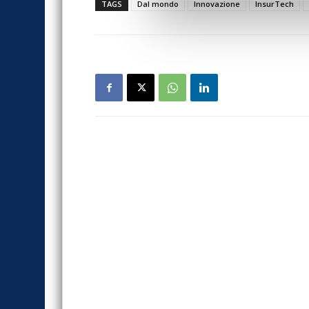
TAGS
Dal mondo
Innovazione
InsurTech