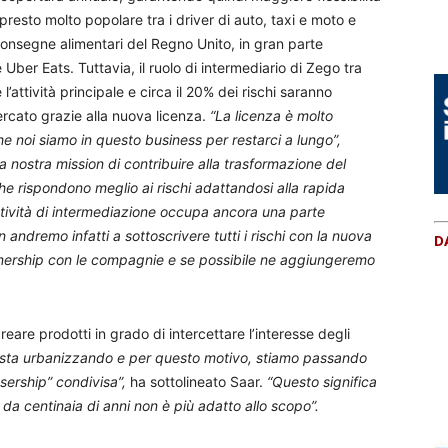
 presto molto popolare tra i driver di auto, taxi e moto e
consegne alimentari del Regno Unito, in gran parte
Uber Eats. Tuttavia, il ruolo di intermediario di Zego tra
attività principale e circa il 20% dei rischi saranno
mercato grazie alla nuova licenza.
“La licenza è molto
e noi siamo in questo business per restarci a lungo”,
a nostra mission di contribuire alla trasformazione del
che rispondono meglio ai rischi adattandosi alla rapida
attività di intermediazione occupa ancora una parte
andremo infatti a sottoscrivere tutti i rischi con la nuova
D
tnership con le compagnie e se possibile ne aggiungeremo
creare prodotti in grado di intercettare l’interesse degli
 sta urbanizzando e per questo motivo, stiamo passando
usership” condivisa”,
ha sottolineato Saar.
“Questo significa
 da centinaia di anni non è più adatto allo scopo”.