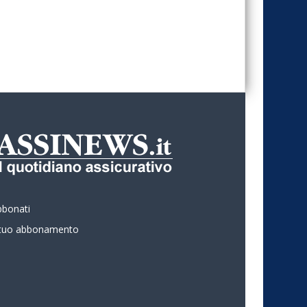
bbonati
l tuo abbonamento