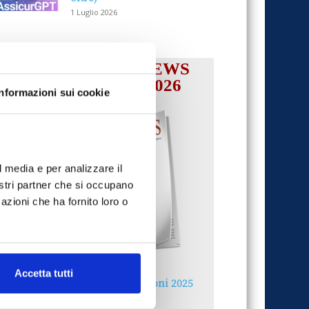
1 Luglio 2026
IL MENSILE ASSINEWS
LUGLIO-AGOSTO 2026
Informazioni sui cookie
l media e per analizzare il
nostri partner che si occupano
azioni che ha fornito loro o
Accetta tutti
Reclami e sanzioni 2025
30 Giugno 2026