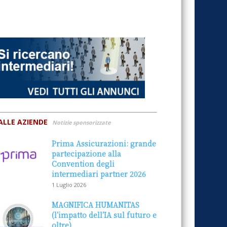
ALLE AZIENDE
Notizie sponsorizzate
Prima Assicurazioni: grande
partecipazione alla
Convention degli
intermediari partner 2026
1 Luglio 2026
MAGNIFICA HUMANITAS
(l’impatto dell’IA sul futuro e
oltre)