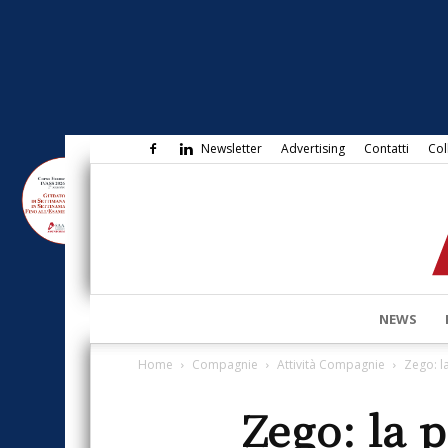
Newsletter
Advertising
Contatti
Col
NEWS
Home
Compagnie
Attività Compagnie
Zego: l
Zego: la 