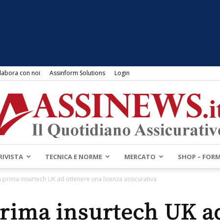
labora con noi
Assinform Solutions
Login
RIVISTA
TECNICA E NORME
MERCATO
SHOP – FOR
Assinews.it
a prima insurtech UK ad ottenere una licenza assicurativa
prima insurtech UK a