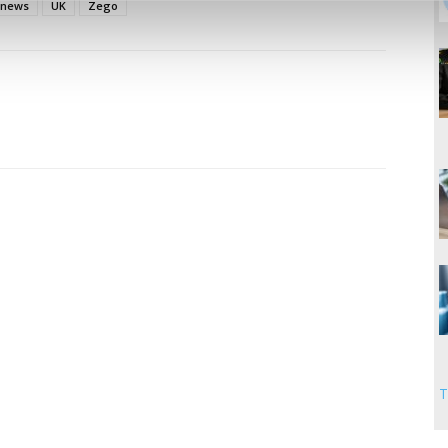
news
UK
Zego
T